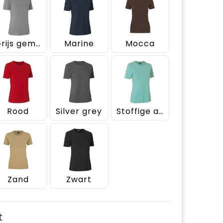
Grijs gemêleerd
Marine
Mocca
Rood
Silver grey
Stoffige aqua
Zand
Zwart
t