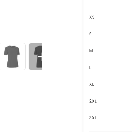
XS
S
M
L
XL
2XL
3XL