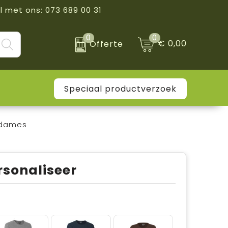
l met ons: 073 689 00 31
0
0
€ 0,00
Offerte
Speciaal productverzoek
| dames
rsonaliseer