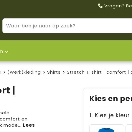
Vragen? Be
n
s
(Werk)kleding
Shirts
Stretch T-shirt | comfort 
rt |
Kies en pe
bele
1. Kies je kleur
 comfort en
nk mode
...