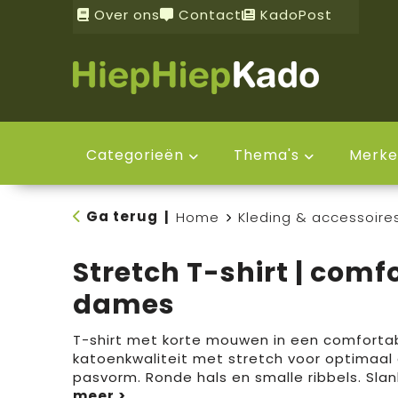
Over ons
Contact
KadoPost
Categorieën
Thema's
Merke
Ga terug
|
Home
Kleding & accessoire
Stretch T-shirt | comfo
dames
T-shirt met korte mouwen in een comforta
katoenkwaliteit met stretch voor optimaal
pasvorm. Ronde hals en smalle ribbels. Sla