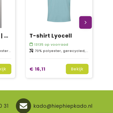
RE-CARE T-shirt | unisex
T-shirt Lyocell
13135
op voorraad
r, gerecycled
70% polyester, gerecycled, 30% lyocell
€ 16,11
kijk
Bekijk
0 31
kado@hiephiepkado.nl