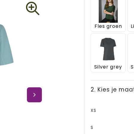
Fles groen
L
Silver grey
2. Kies je maa
XS
S