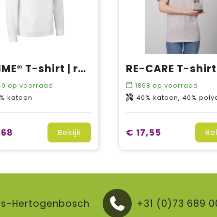
T-TIME® T-shirt | rolkraag
49
op voorraad
1868
op voorraad
0% katoen
40% katoen, 40% polyester, 12% katoen, gerecycled, 8% polyeste
,68
€ 17,55
Bekijk
Be
V 's-Hertogenbosch
+31 (0)73 689 0