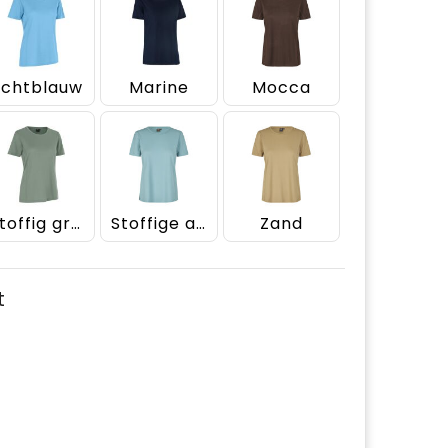
ichtblauw
Marine
Mocca
Stoffig groen
Stoffige aqua
Zand
t