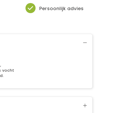
Persoonlijk advies
,
s vocht
id.