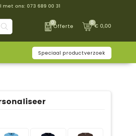
l met ons: 073 689 00 31
0
0
€ 0,00
Offerte
Speciaal productverzoek
rsonaliseer