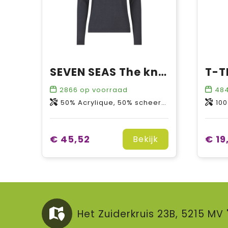
SEVEN SEAS The knit | v-neck | dames
2866
op voorraad
48
50% Acrylique, 50% scheerwol
10
€ 45,52
€ 19
Bekijk
Het Zuiderkruis 23B, 5215 M