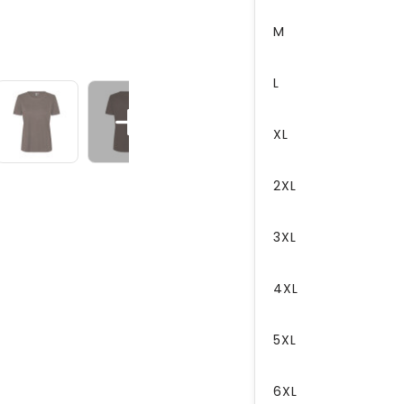
M
L
XL
2XL
3XL
4XL
5XL
6XL