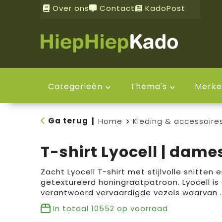
Over ons
Contact
KadoPost
Categorieën
Thema's
Merke
Ga terug
|
Home
Kleding & accessoire
T-shirt Lyocell | dame
Zacht Lyocell T-shirt met stijlvolle snitten 
getextureerd honingraatpatroon. Lyocell i
verantwoord vervaardigde vezels waarvan
In totaal
10552
op voorraad