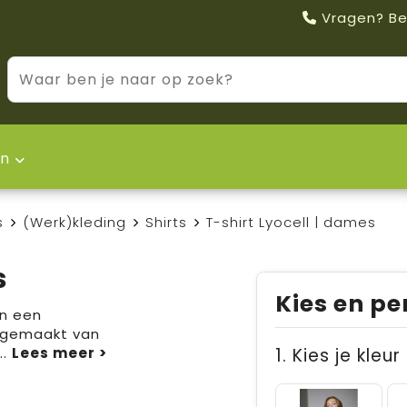
Vragen? Be
n
s
(Werk)kleding
Shirts
T-shirt Lyocell | dames
s
Kies en pe
en een
s gemaakt van
...
1. Kies je kleur