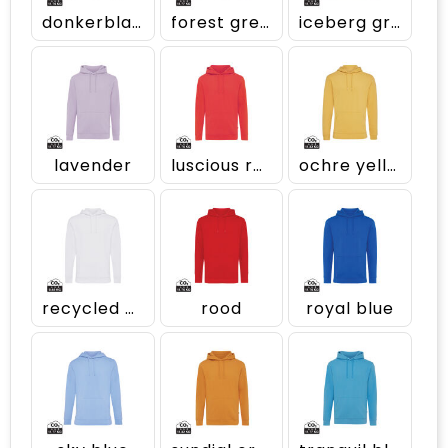
donkerblauw
forest green
iceberg green
lavender
luscious red
ochre yellow
recycled white
rood
royal blue