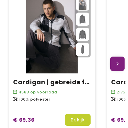
Cardigan | gebreide fleece
4588
op voorraad
2175
o
100% polyester
100%
€ 69,36
€ 69,
Bekijk