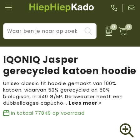
0
0
Kantoor & schrijfwaren
Levensstijl
BIC
Eten & drinkwaren
Cadeaumomenten
Black + Blum
IQONIQ Jasper
Wellness & verzorging
Prijs & impact
Boska
gerecycled katoen hoodie
Tassen & reizen
Brandflavours
Unisex classic fit hoodie gemaakt van 100%
katoen, waarvan 50% gerecycled en 50%
Huis, tuin & keuken
Camelbak
biologisch, in 340 G/M². De sweater heeft een
dubbellaagse capucho
...
Elektronica & gadgets
Janzen
In totaal
77849
op voorraad
Kleding & accessoires
JBL
Sport & vrije tijd
LogoSeat