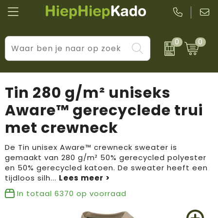
0
0
Kantoor & schrijfwaren
Levensstijl
BIC
Eten & drinkwaren
Cadeaumomenten
Black + Blum
Tin 280 g/m² uniseks
Wellness & verzorging
Prijs & impact
Boska
Aware™ gerecyclede trui
met crewneck
Tassen & reizen
Brandflavours
Huis, tuin & keuken
Camelbak
De Tin unisex Aware™ crewneck sweater is
gemaakt van 280 g/m² 50% gerecycled polyester
en 50% gerecycled katoen. De sweater heeft een
Elektronica & gadgets
Janzen
tijdloos silh
...
Kleding & accessoires
JBL
In totaal
6370
op voorraad
Sport & vrije tijd
LogoSeat