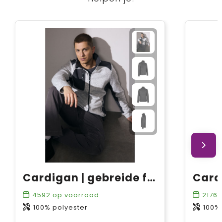
Cardigan | gebreide fleece
4592
op voorraad
2176
o
100% polyester
100%