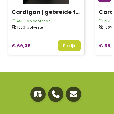
Cardigan | gebreide fleece
4588
op voorraad
2175
o
100% polyester
100%
€ 69,36
€ 69,
Bekijk