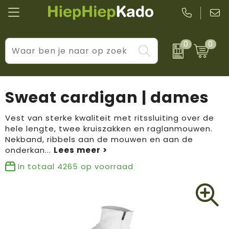
0
0
Kantoor & schrijfwaren
Levensstijl
BIC
Eten & drinkwaren
Cadeaumomenten
Black + Blum
Sweat cardigan | dames
Wellness & verzorging
Prijs & impact
Boska
Vest van sterke kwaliteit met ritssluiting over de
hele lengte, twee kruiszakken en raglanmouwen.
Tassen & reizen
Brandflavours
Nekband, ribbels aan de mouwen en aan de
onderkan
...
Huis, tuin & keuken
Camelbak
In totaal
4265
op voorraad
Elektronica & gadgets
Janzen
Kleding & accessoires
JBL
Sport & vrije tijd
LogoSeat