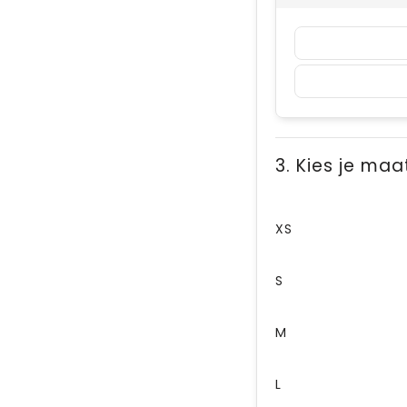
3. Kies je maa
XS
S
M
L