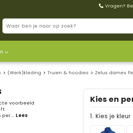
Vragen? Be
n
s
(Werk)kleding
Truien & hoodies
Zelus dames fl
s
Kies en pe
ecte voorbeeld
ft
 per
...
1. Kies je kleur