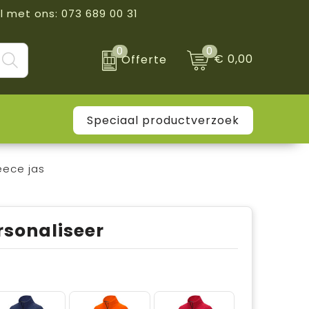
l met ons: 073 689 00 31
0
0
€ 0,00
Offerte
Speciaal productverzoek
eece jas
rsonaliseer