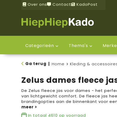
Over ons
Contact
KadoPost
Categorieën
Thema's
Merke
Ga terug
|
Home
Kleding & accessoire
Zelus dames fleece ja
De Zelus fleece jas voor dames - het perf
van lichtgewicht comfort. De fleece jas hee
brandingopties aan de binnenkant voor een
In totaal
4610
op voorraad