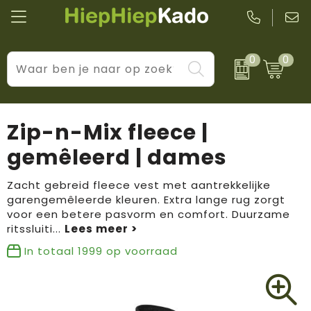
0
0
Kantoor & schrijfwaren
Levensstijl
BIC
Eten & drinkwaren
Cadeaumomenten
Black + Blum
Zip-n-Mix fleece |
Wellness & verzorging
Prijs & impact
Boska
gemêleerd | dames
Tassen & reizen
Brandflavours
Zacht gebreid fleece vest met aantrekkelijke
garengemêleerde kleuren. Extra lange rug zorgt
Huis, tuin & keuken
Camelbak
voor een betere pasvorm en comfort. Duurzame
ritssluiti
...
Elektronica & gadgets
Janzen
In totaal
1999
op voorraad
Kleding & accessoires
JBL
Sport & vrije tijd
LogoSeat