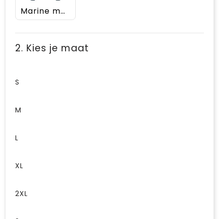
Marine melange
2. Kies je maat
S
M
L
XL
2XL