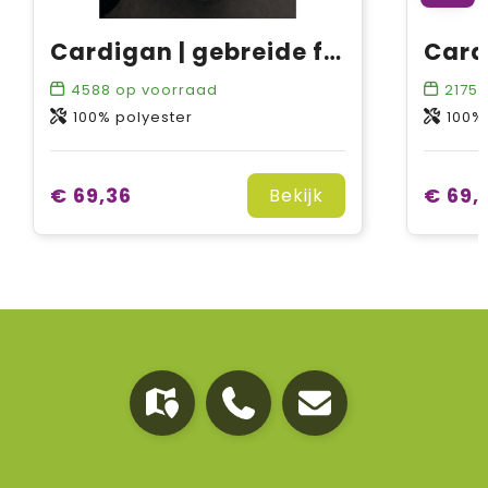
Cardigan | gebreide fleece
4588
op voorraad
2175
o
100% polyester
100%
€ 69,36
€ 69,
Bekijk