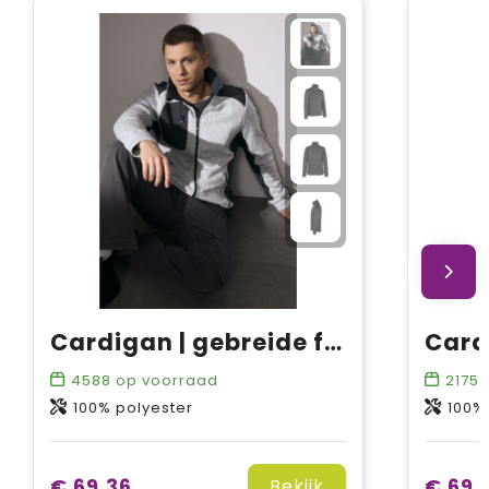
Cardigan | gebreide fleece
4588
op voorraad
2175
o
100% polyester
100%
€ 69,36
€ 69,
Bekijk