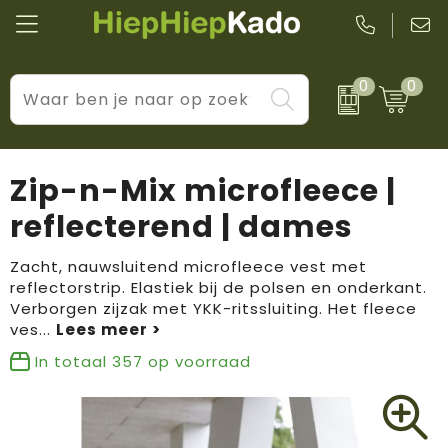
0
0
Kantoor & schrijfwaren
Levensstijl
BIC
Eten & drinkwaren
Cadeaumomenten
Black + Blum
Zip-n-Mix microfleece |
Wellness & verzorging
Prijs & impact
Boska
reflecterend | dames
Tassen & reizen
Brandflavours
Zacht, nauwsluitend microfleece vest met
reflectorstrip. Elastiek bij de polsen en onderkant.
Huis, tuin & keuken
Camelbak
Verborgen zijzak met YKK-ritssluiting. Het fleece
ves
...
Elektronica & gadgets
Janzen
In totaal
357
op voorraad
Kleding & accessoires
JBL
Sport & vrije tijd
LogoSeat