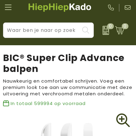
0
0
Kantoor & schrijfwaren
Levensstijl
BIC
Eten & drinkwaren
Cadeaumomenten
Black + Blum
BIC® Super Clip Advance
Wellness & verzorging
Prijs & impact
Boska
balpen
Tassen & reizen
Brandflavours
Nauwkeurig en comfortabel schrijven. Voeg een
premium look toe aan uw communicatie met deze
Huis, tuin & keuken
Camelbak
uitvoering met verchroomd metalen onderdeel.
In totaal
599994
op voorraad
Elektronica & gadgets
Janzen
Kleding & accessoires
JBL
Sport & vrije tijd
LogoSeat