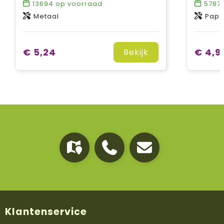
13694
op voorraad
5787
Metaal
Papi
€ 5,24
€ 4,9
Bekijk
Klantenservice