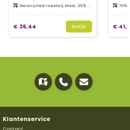
Gerecycled roestvrij staal, 25% PET-kunststof en 50% Gerecycled PET-kunststof en 25% Siliconen kunststof
70% Gerecycled ro
€ 36,44
€ 41,
Bekijk
Klantenservice
Contact