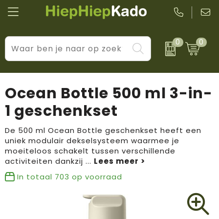
0
0
Kantoor & schrijfwaren
Levensstijl
BIC
Eten & drinkwaren
Cadeaumomenten
Black + Blum
Ocean Bottle 500 ml 3-in-
Wellness & verzorging
Prijs & impact
Boska
1 geschenkset
Tassen & reizen
Brandflavours
De 500 ml Ocean Bottle geschenkset heeft een
uniek modulair dekselsysteem waarmee je
Huis, tuin & keuken
Camelbak
moeiteloos schakelt tussen verschillende
activiteiten dankzij
...
Elektronica & gadgets
Janzen
In totaal
703
op voorraad
Kleding & accessoires
JBL
Sport & vrije tijd
LogoSeat