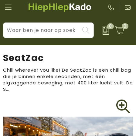
0
0
Kantoor & schrijfwaren
Levensstijl
BIC
Eten & drinkwaren
Cadeaumomenten
Black + Blum
SeatZac
Wellness & verzorging
Prijs & impact
Boska
Chill wherever you like! De SeatZac is een chill bag
die je binnen enkele seconden, met één
Tassen & reizen
Brandflavours
zigzaggende beweging, met 400 liter lucht vult. De
S…
Huis, tuin & keuken
Camelbak
Elektronica & gadgets
Janzen
Kleding & accessoires
JBL
Sport & vrije tijd
LogoSeat