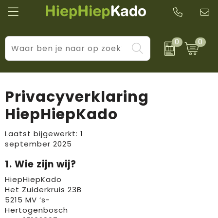
0
0
Kantoor & schrijfwaren
Levensstijl
BIC
Eten & drinkwaren
Cadeaumomenten
Black + Blum
Privacyverklaring
Wellness & verzorging
Prijs & impact
Boska
HiepHiepKado
Tassen & reizen
Brandflavours
Laatst bijgewerkt: 1
september 2025
Huis, tuin & keuken
Camelbak
1. Wie zijn wij?
Elektronica & gadgets
Janzen
HiepHiepKado
Het Zuiderkruis 23B
Kleding & accessoires
JBL
5215 MV ’s-
Hertogenbosch
Sport & vrije tijd
LogoSeat