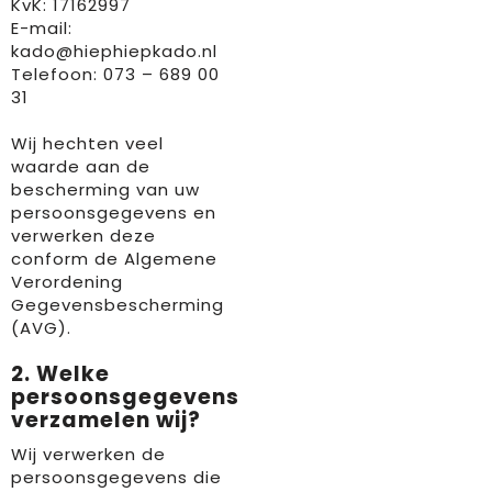
KvK: 17162997
E-mail:
Promotionele producten
Mepal
kado@hiephiepkado.nl
Telefoon: 073 – 689 00
Giftsets
Ocean bottle
31
Philips
Wij hechten veel
waarde aan de
bescherming van uw
Seasons
persoonsgegevens en
verwerken deze
SeatZac
conform de Algemene
Verordening
Stanley
Gegevensbescherming
(AVG).
Swiss Peak
2. Welke
persoonsgegevens
Tony’s Chocolonely
verzamelen wij?
Wellmark
Wij verwerken de
persoonsgegevens die