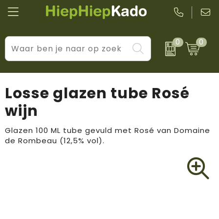
0
0
Kantoor & schrijfwaren
Levensstijl
BIC
Eten & drinkwaren
Cadeaumomenten
Black + Blum
Losse glazen tube Rosé
Wellness & verzorging
Prijs & impact
Boska
wijn
Tassen & reizen
Brandflavours
Glazen 100 ML tube gevuld met Rosé van Domaine
de Rombeau (12,5% vol).
Huis, tuin & keuken
Camelbak
Elektronica & gadgets
Janzen
Kleding & accessoires
JBL
Sport & vrije tijd
LogoSeat