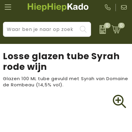
0
0
Kantoor & schrijfwaren
Levensstijl
BIC
Eten & drinkwaren
Cadeaumomenten
Black + Blum
Losse glazen tube Syrah
Wellness & verzorging
Prijs & impact
Boska
rode wijn
Tassen & reizen
Brandflavours
Glazen 100 ML tube gevuld met Syrah van Domaine
de Rombeau (14,5% vol).
Huis, tuin & keuken
Camelbak
Elektronica & gadgets
Janzen
Kleding & accessoires
JBL
Sport & vrije tijd
LogoSeat