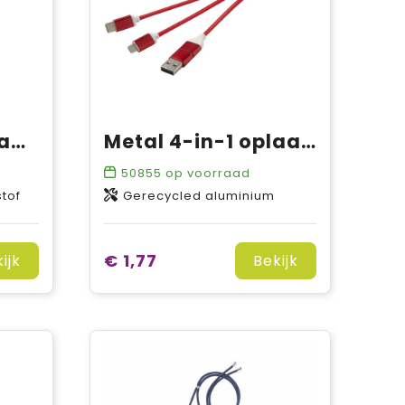
Troop 4-in-1 oplaadkabel van gerecycled plastic
Metal 4-in-1 oplaadkabel van gerecycled aluminium met sleutelhanger
50855
op voorraad
tof
Gerecycled aluminium
€ 1,77
ijk
Bekijk