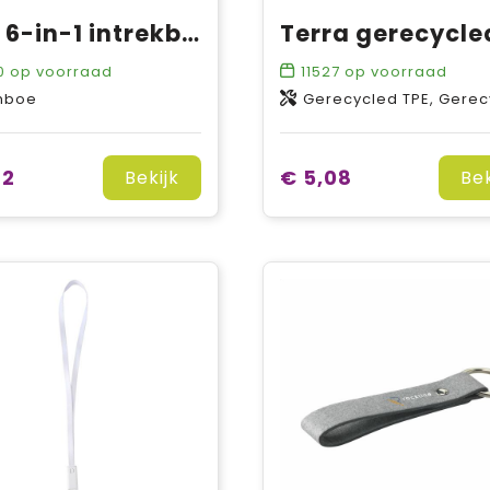
Reel 6-in-1 intrekbare bamboe sleutelhanger oplaadkabel
0
op voorraad
11527
op voorraad
mboe
Gerecycled TPE, Gerecycled aluminiuml
32
€ 5,08
Bekijk
Bek