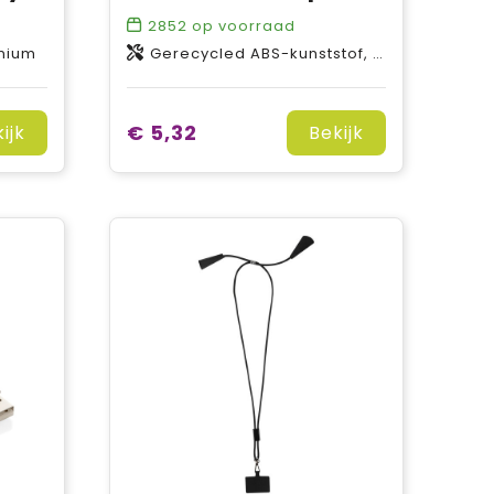
2852
op voorraad
inium
Gerecycled ABS-kunststof, Bamboe
€ 5,32
ijk
Bekijk