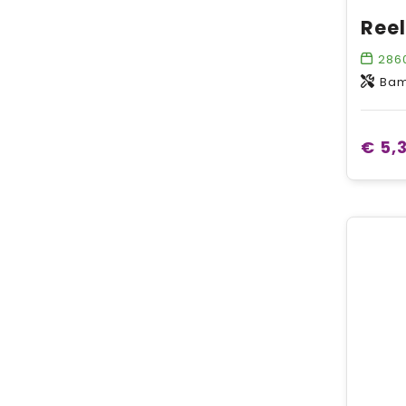
286
Ba
€ 5,