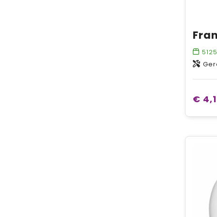
512
Ger
€ 4,