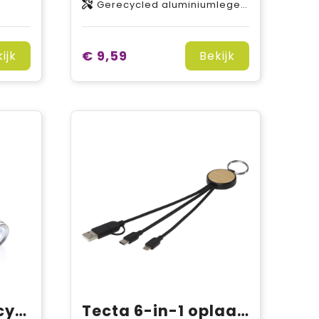
Gerecycled aluminiumlegering
€ 9,59
ijk
Bekijk
Globix RCS gerecycled plastic USB oplaadbare zaklamp
Tecta 6-in-1 oplaadkabel van gerecycled plastic/bamboe met sleutelhanger