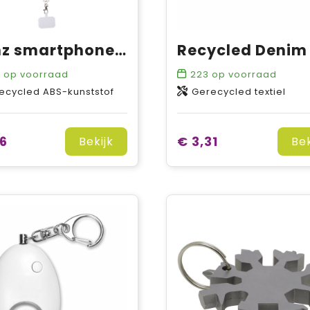
Franz smartphonelanyard van gerecycled plastic met ingebouwde datasynchronisatie en 5 in 1 snellaadkabel van 65 W
5
op voorraad
223
op voorraad
ecycled ABS-kunststof
Gerecycled textiel
16
€ 3,31
Bekijk
Bek