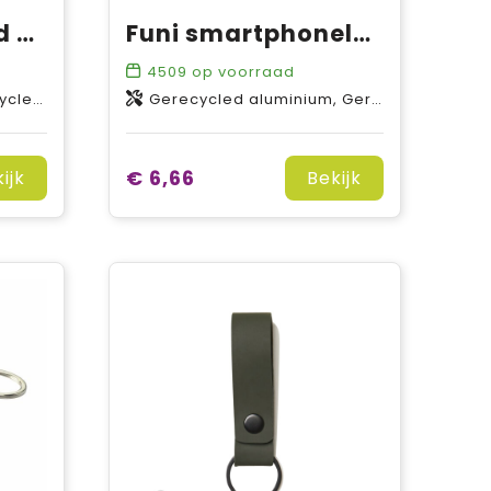
Terra gerecycled aluminium 4 in 1 60W snellaadkabel
Funi smartphonelanyard van gerecycled plastic met ingebouwde datasynchronisatie en 5 in 1 snellaadkabel van 100 W
4509
op voorraad
egering
Gerecycled aluminium, Gerecycled PET-polyester
€ 6,66
ijk
Bekijk