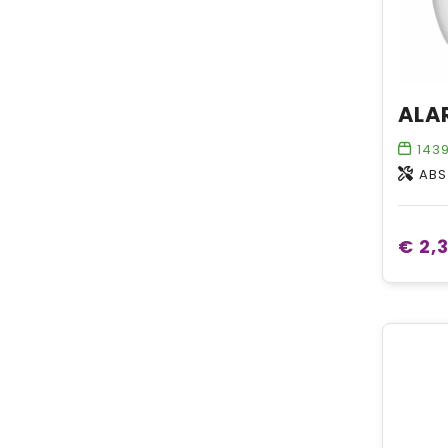
143
ABS
€ 2,