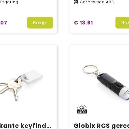
klegering
Gerecycled ABS
,07
€ 13,61
Bekijk
Bek
Vierkante keyfinder 2.0