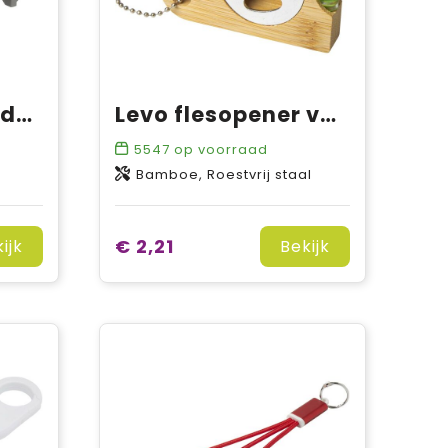
Task multigereedschap
Levo flesopener van bamboe met waterpas
5547
op voorraad
Bamboe, Roestvrij staal
€ 2,21
ijk
Bekijk