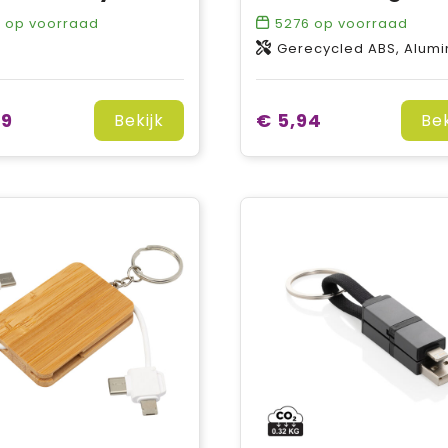
8
op voorraad
5276
op voorraad
Gerecycled ABS, Alum
79
€ 5,94
Bekijk
Bek