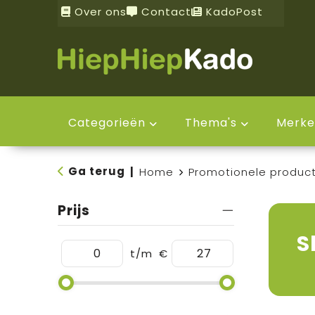
Over ons
Contact
KadoPost
Categorieën
Thema's
Merke
Ga terug
|
Home
Promotionele produc
Prijs
S
t/m
€