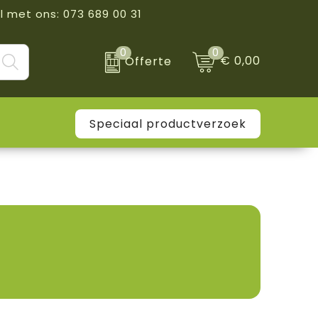
l met ons: 073 689 00 31
0
0
€ 0,00
Offerte
Speciaal productverzoek