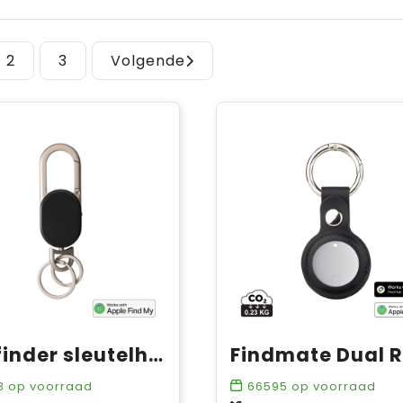
2
3
Volgende
Keyfinder sleutelhanger met wereldwijd lokaliseren en USB C
3
op voorraad
66595
op voorraad