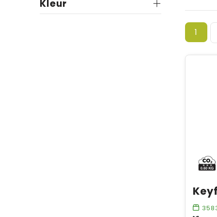
Kleur
1
358