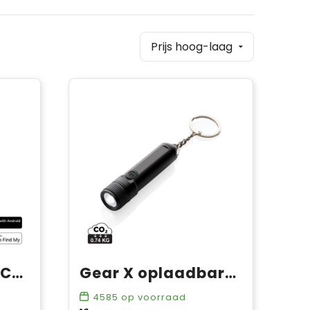
Findmate Dual RCS gerecycled plastic item finder IPX5
Gear X oplaadbare ultra felle zaklamp
4585
op voorraad