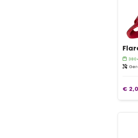
380
Ger
€ 2,