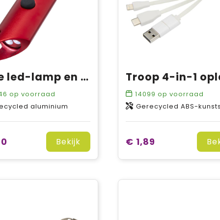
Flare led-lamp en flesopener van gerecycled aluminium met sleutelhanger
46
op voorraad
14099
op voorraad
ecycled aluminium
Gerecycled ABS-kunsts
00
€ 1,89
Bekijk
Bek