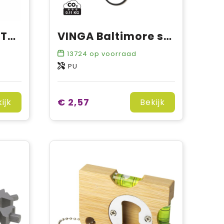
Recycled Denim Textile Keyring sleutelhanger
VINGA Baltimore sleutelhanger
13724
op voorraad
PU
€ 2,57
ijk
Bekijk