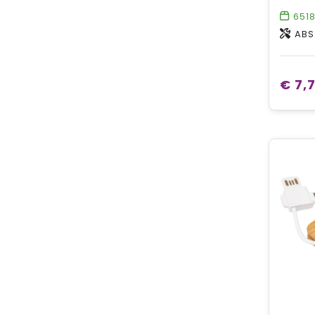
651
ABS
€ 7,