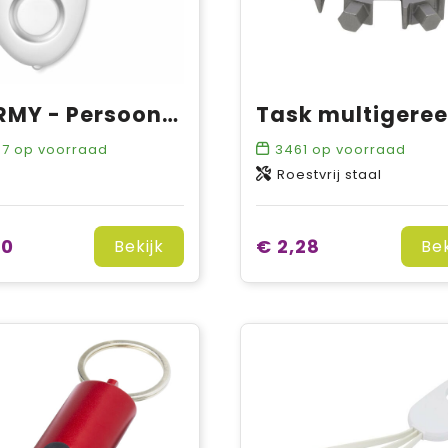
ALARMY - Persoonlijk alarm
97
op voorraad
3461
op voorraad
Roestvrij staal
30
€ 2,28
Bekijk
Bek