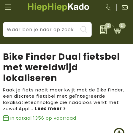
0
0
Kantoor & schrijfwaren
Levensstijl
BIC
Eten & drinkwaren
Cadeaumomenten
Black + Blum
Bike Finder Dual fietsbel
Wellness & verzorging
Prijs & impact
Boska
met wereldwijd
lokaliseren
Tassen & reizen
Brandflavours
Huis, tuin & keuken
Camelbak
Raak je fiets nooit meer kwijt met de Bike Finder,
een discrete fietsbel met geïntegreerde
lokalisatietechnologie die naadloos werkt met
Elektronica & gadgets
Janzen
zowel Appl
...
Kleding & accessoires
JBL
In totaal
1356
op voorraad
Sport & vrije tijd
LogoSeat