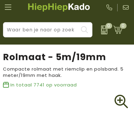
0
0
Kantoor & schrijfwaren
Levensstijl
BIC
Eten & drinkwaren
Cadeaumomenten
Black + Blum
Rolmaat - 5m/19mm
Wellness & verzorging
Prijs & impact
Boska
Compacte rolmaat met riemclip en polsband. 5
meter/19mm met haak.
Tassen & reizen
Brandflavours
In totaal
7741
op voorraad
Huis, tuin & keuken
Camelbak
Elektronica & gadgets
Janzen
Kleding & accessoires
JBL
Sport & vrije tijd
LogoSeat