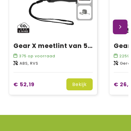
Gear X meetlint van 5M met 30M laser
375
op voorraad
2259
ABS, RVS
Gere
€ 52,19
€ 26,
Bekijk