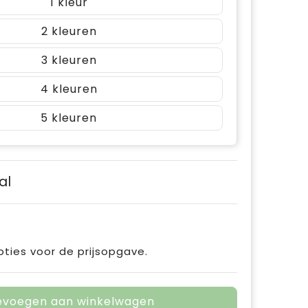
1
2
3
4
5
al
pties voor de prijsopgave.
evoegen aan winkelwagen