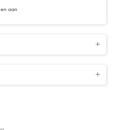
ten aan
e!