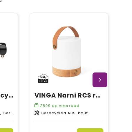
Gear X RCS gerecycled aluminium veiligheidszaklamp
VINGA Narni RCS recycled ABS lantaarn
2809
op voorraad
led ABS
Gerecycled ABS, hout