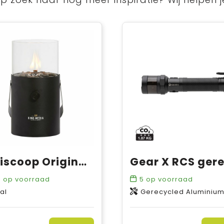
Cosiscoop Original Gaslantaarn
0
op voorraad
5
op voorraad
al
Gerecycled Aluminium, Gerecyc