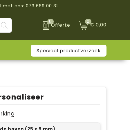
l met ons: 073 689 00 31
0
0
€ 0,00
Offerte
Speciaal productverzoek
rsonaliseer
erking
ijde boven (25 x 5 mm)