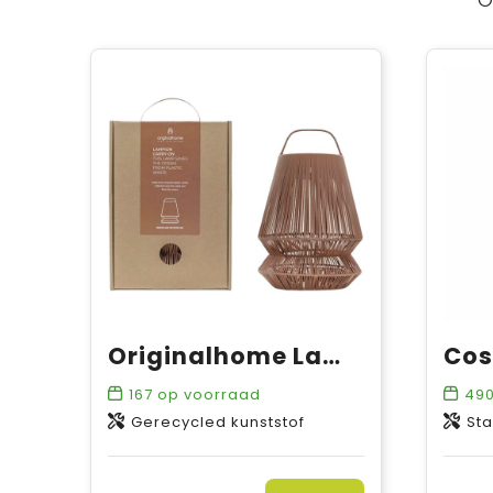
Originalhome Lampion gerecyclede draagbare lampenkap
167
op voorraad
49
Gerecycled kunststof
Sta