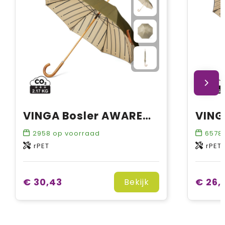
VINGA Bosler AWARE™ gerecycled PET 23" paraplu
2958
op voorraad
6578
rPET
rPET
€ 30,43
€ 26,
Bekijk