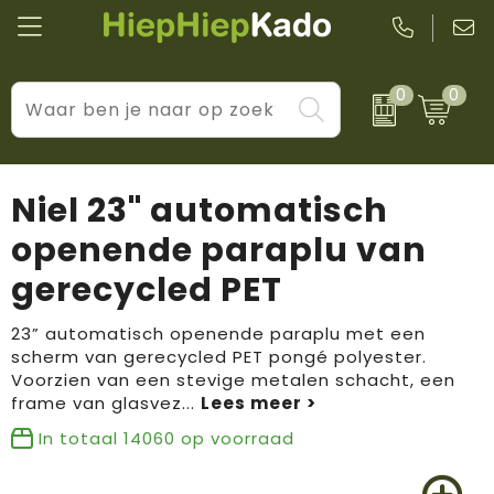
0
0
Kantoor & schrijfwaren
Levensstijl
BIC
Eten & drinkwaren
Cadeaumomenten
Black + Blum
Niel 23" automatisch
Wellness & verzorging
Prijs & impact
Boska
openende paraplu van
gerecycled PET
Tassen & reizen
Brandflavours
Huis, tuin & keuken
Camelbak
23” automatisch openende paraplu met een
scherm van gerecycled PET pongé polyester.
Voorzien van een stevige metalen schacht, een
Elektronica & gadgets
Janzen
frame van glasvez
...
Kleding & accessoires
JBL
In totaal
14060
op voorraad
Sport & vrije tijd
LogoSeat