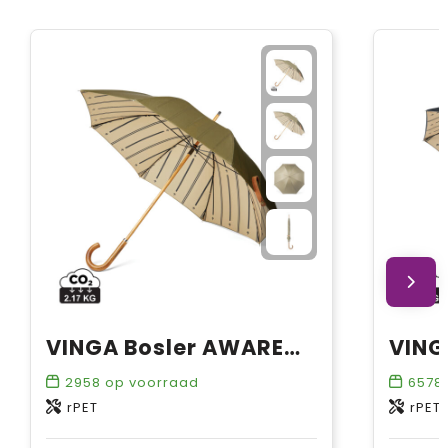
VINGA Bosler AWARE™ gerecycled PET 23" paraplu
2958
op voorraad
6578
rPET
rPET