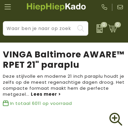
0
0
Kantoor & schrijfwaren
Levensstijl
BIC
Eten & drinkwaren
Cadeaumomenten
Black + Blum
VINGA Baltimore AWARE™
Wellness & verzorging
Prijs & impact
Boska
RPET 21" paraplu
Tassen & reizen
Brandflavours
Deze stijlvolle en moderne 21 inch paraplu houdt je
zelfs op de meest regenachtige dagen droog. Het
Huis, tuin & keuken
Camelbak
compacte formaat maakt hem de perfecte
metgezel
...
Elektronica & gadgets
Janzen
In totaal
6011
op voorraad
Kleding & accessoires
JBL
Sport & vrije tijd
LogoSeat