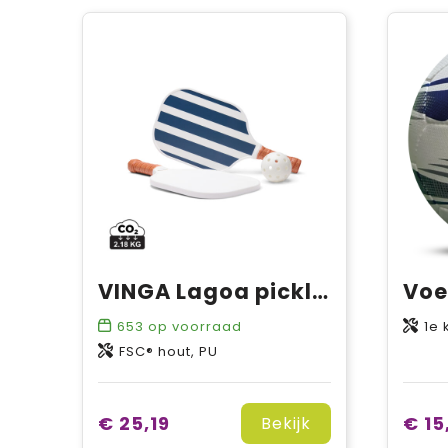
VINGA Lagoa pickleballset
653
op voorraad
1e klasse wit
FSC® hout, PU
€ 25,19
€ 15
Bekijk