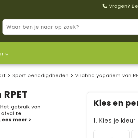
Vragen? Be
n
ort
Sport benodigdheden
Virabha yogariem van R
 RPET
Kies en pe
 Het gebruik van
 afval te
1. Kies je kleur