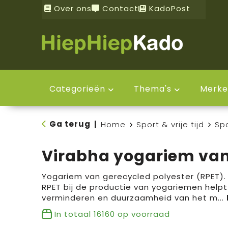
Over ons
Contact
KadoPost
Categorieën
Thema's
Merke
Ga terug
|
Home
Sport & vrije tijd
Sp
Virabha yogariem van
Yogariem van gerecycled polyester (RPET).
RPET bij de productie van yogariemen helpt
verminderen en duurzaamheid van het m
...
In totaal
16160
op voorraad