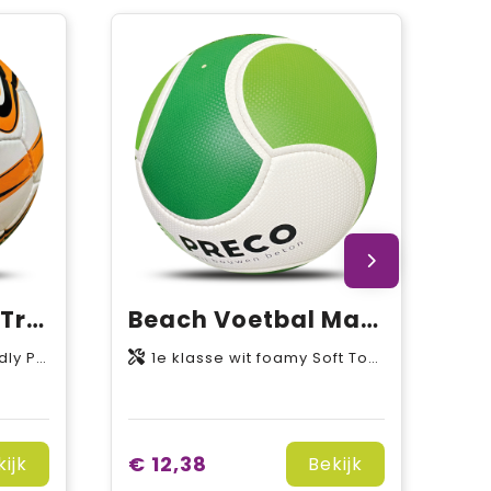
Voetbal maat 5 Training ECO
Beach Voetbal Maat 5
atex binnenbal
1e klasse wit foamy Soft Touch PVC kunstleder, 6P free (weekmaker vrij), Latex binnenbal
€ 12,38
kijk
Bekijk