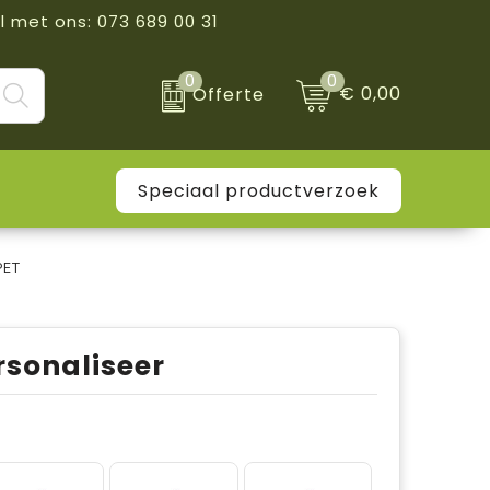
l met ons: 073 689 00 31
0
0
€ 0,00
Offerte
Speciaal productverzoek
PET
rsonaliseer