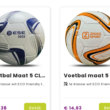
Voetbal Maat 5 CLUB
 ECO friendly textured PU kunstleder voor meer grip, 6P free (weekmaker vrij), Latex binnenbal
1e klasse wit ECO friendly PU kunstleder, 6P free (weekmaker vrij), L
,38
€ 14,63
Bekijk
Be