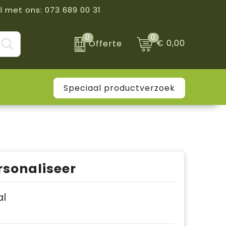
l met ons: 073 689 00 31
0
0
€ 0,00
Offerte
Speciaal productverzoek
rsonaliseer
al