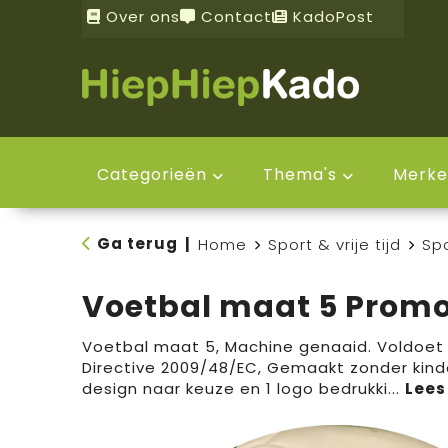
Over ons
Contact
KadoPost
Categorieën
Thema's
Merke
Ga terug
|
Home
Sport & vrije tijd
Sp
Voetbal maat 5 Prom
Voetbal maat 5, Machine genaaid. Voldoet
Directive 2009/48/EC, Gemaakt zonder kinde
design naar keuze en 1 logo bedrukki
...