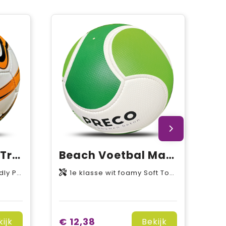
Voetbal maat 5 Training ECO
Beach Voetbal Maat 5
atex binnenbal
1e klasse wit foamy Soft Touch PVC kunstleder, 6P free (weekmaker vrij), Latex binnenbal
€ 12,38
kijk
Bekijk