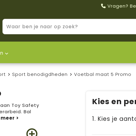
Vragen? Be
n
ort
Sport benodigdheden
Voetbal maat 5 Promo
o
Kies en pe
 aan Toy Safety
rarbeid. Bal
1. Kies je aant