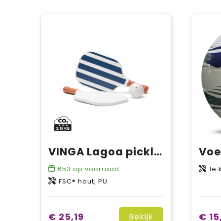
VINGA Lagoa pickleballset
653
op voorraad
1e klasse wit
FSC® hout, PU
€ 25,19
€ 15
Bekijk