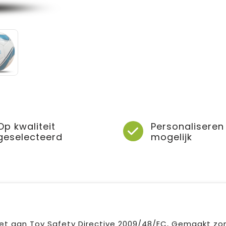
Op kwaliteit
Personaliseren
geselecteerd
mogelijk
et aan Toy Safety Directive 2009/48/EC, Gemaakt zo