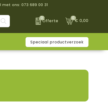
l met ons: 073 689 00 31
0
0
€ 0,00
Offerte
Speciaal productverzoek