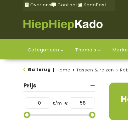
Over ons
Contact
KadoPost
Categorieën
Thema's
Merke
Ga terug
|
Home
Tassen & reizen
Rei
Prijs
H
t/m
€