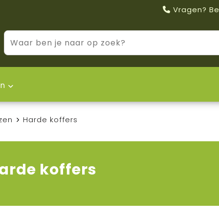
Vragen? Be
n
zen
Harde koffers
arde koffers