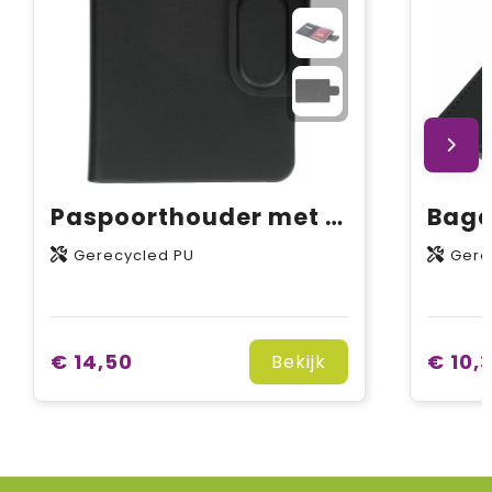
Paspoorthouder met tracking Mavi
Gerecycled PU
Gere
€ 14,50
€ 10,
Bekijk