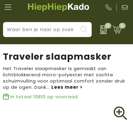
0
0
Kantoor & schrijfwaren
Levensstijl
BIC
Eten & drinkwaren
Cadeaumomenten
Black + Blum
Traveler slaapmasker
Wellness & verzorging
Prijs & impact
Boska
Het Traveler slaapmasker is gemaakt van
lichtblokkerend micro-polyester met zachte
Tassen & reizen
Brandflavours
schuimvulling voor optimaal comfort zonder druk
op de ogen. Dank
...
Huis, tuin & keuken
Camelbak
In totaal
10810
op voorraad
Elektronica & gadgets
Janzen
Kleding & accessoires
JBL
Sport & vrije tijd
LogoSeat