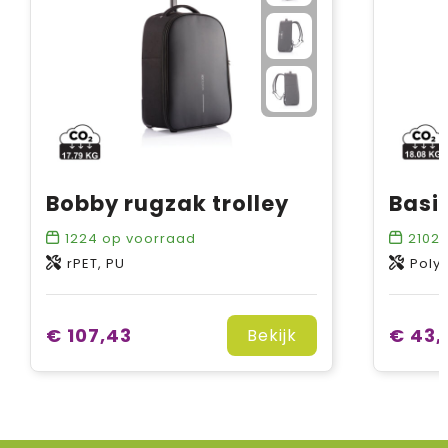
Bobby rugzak trolley
Basi
1224
op voorraad
2102
rPET, PU
Polye
€ 107,43
€ 43,
Bekijk