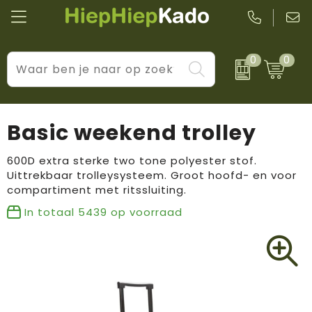
0
0
Kantoor & schrijfwaren
Levensstijl
BIC
Eten & drinkwaren
Cadeaumomenten
Black + Blum
Basic weekend trolley
Wellness & verzorging
Prijs & impact
Boska
600D extra sterke two tone polyester stof.
Uittrekbaar trolleysysteem. Groot hoofd- en voor
Tassen & reizen
Brandflavours
compartiment met ritssluiting.
Huis, tuin & keuken
Camelbak
In totaal
5439
op voorraad
Elektronica & gadgets
Janzen
Kleding & accessoires
JBL
Sport & vrije tijd
LogoSeat