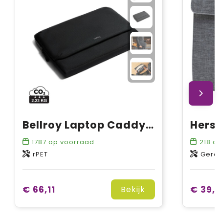
Bellroy Laptop Caddy 16"
1787
op voorraad
218
o
rPET
Gere
€ 66,11
€ 39,
Bekijk