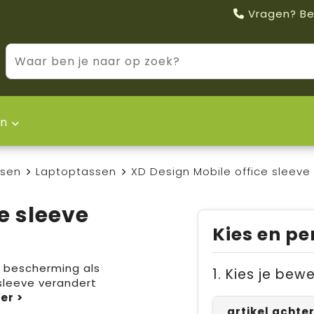
Vragen? Be
n
ssen
Laptoptassen
XD Design Mobile office sleeve 
e sleeve
Kies en pe
l bescherming als
1. Kies je bew
sleeve verandert
artikel achte