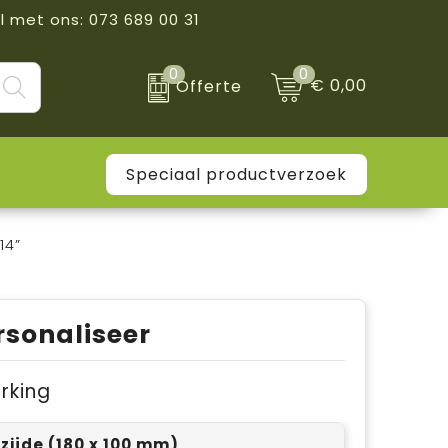
l met ons: 073 689 00 31
0
0
€ 0,00
Offerte
Speciaal productverzoek
14”
rsonaliseer
erking
rzijde (180 x 100 mm)