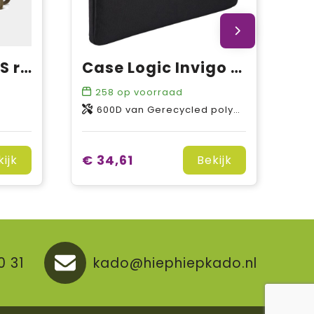
VINGA Bosler RCS rcanvas laptoptas
Case Logic Invigo 15,6" gerecyclede laptophoes
258
op voorraad
600D van Gerecycled polyester
€ 34,61
kijk
Bekijk
0 31
kado@hiephiepkado.nl