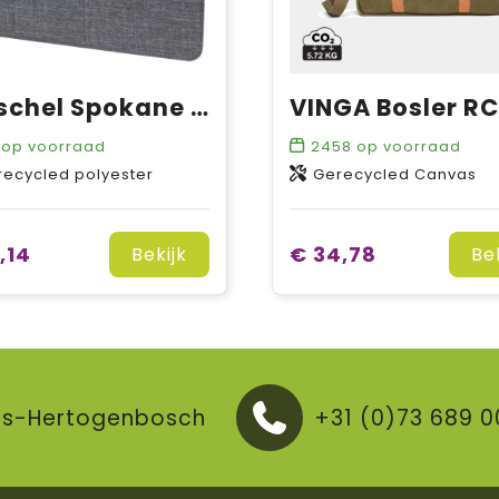
Herschel Spokane 15-16 inch laptophoes
op voorraad
2458
op voorraad
recycled polyester
Gerecycled Canvas
,14
€ 34,78
Bekijk
Be
V 's-Hertogenbosch
+31 (0)73 689 0