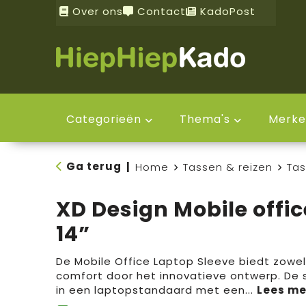
Over ons
Contact
KadoPost
Categorieën
Thema's
Merke
Ga terug
|
Home
Tassen & reizen
Ta
XD Design Mobile offic
14”
De Mobile Office Laptop Sleeve biedt zowe
comfort door het innovatieve ontwerp. De 
in een laptopstandaard met een
...