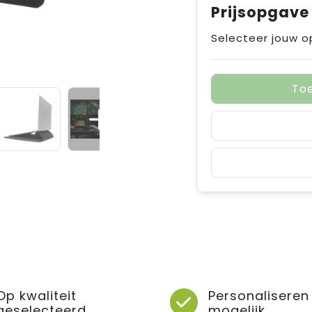
Prijsopgave
Selecteer jouw o
To
Op kwaliteit
Personaliseren
geselecteerd
mogelijk