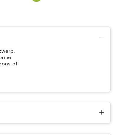
twerp.
nomie
oons of