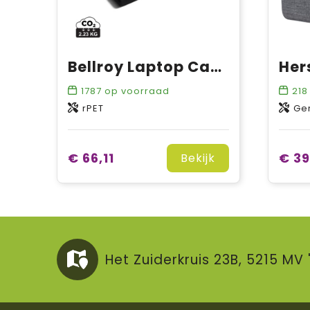
Bellroy Laptop Caddy 16"
1787
op voorraad
218
rPET
Ge
€ 66,11
€ 39
Bekijk
Het Zuiderkruis 23B, 5215 M