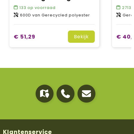
133
op voorraad
2713
o
600D van Gerecycled polyester
Gere
€ 51,29
€ 40,
Bekijk
Klantenservice