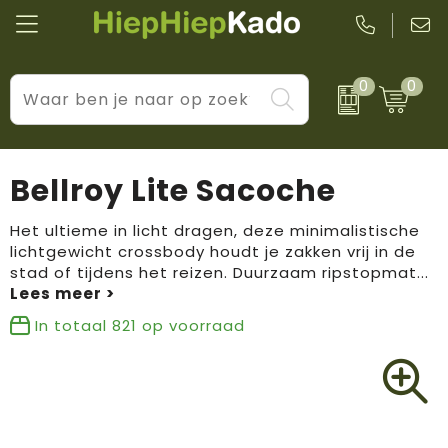
0
0
Kantoor & schrijfwaren
Levensstijl
BIC
Eten & drinkwaren
Cadeaumomenten
Black + Blum
Bellroy Lite Sacoche
Wellness & verzorging
Prijs & impact
Boska
Het ultieme in licht dragen, deze minimalistische
lichtgewicht crossbody houdt je zakken vrij in de
Tassen & reizen
Brandflavours
stad of tijdens het reizen. Duurzaam ripstopmat
...
Huis, tuin & keuken
Camelbak
In totaal
821
op voorraad
Elektronica & gadgets
Janzen
Kleding & accessoires
JBL
Sport & vrije tijd
LogoSeat