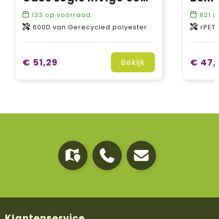
133
op voorraad
821
o
600D van Gerecycled polyester
rPET
€ 51,29
€ 47,
Bekijk
Klantenservice