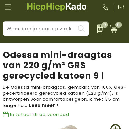
0
0
Kantoor & schrijfwaren
Levensstijl
BIC
Eten & drinkwaren
Cadeaumomenten
Black + Blum
Odessa mini-draagtas
Wellness & verzorging
Prijs & impact
Boska
van 220 g/m² GRS
gerecycled katoen 9 l
Tassen & reizen
Brandflavours
Huis, tuin & keuken
Camelbak
De Odessa mini-draagtas, gemaakt van 100% GRS-
gecertificeerd gerecycled katoen (220 g/m²), is
ontworpen voor comfortabel gebruik met 35 cm
Elektronica & gadgets
Janzen
lange ha
...
Kleding & accessoires
JBL
In totaal
25
op voorraad
Sport & vrije tijd
LogoSeat