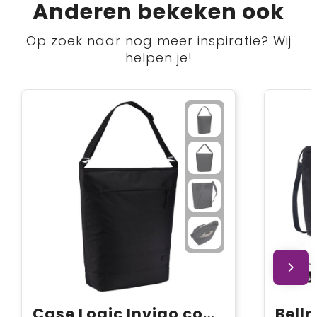
Anderen bekeken ook
Op zoek naar nog meer inspiratie? Wij
helpen je!
Case Logic Invigo converteerbare draagtas
Bellr