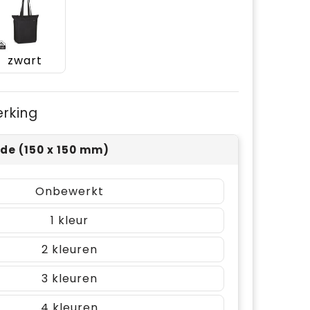
zwart
erking
jde (150 x 150 mm)
Onbewerkt
1
2
3
4