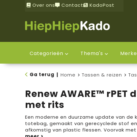
Over ons
Contact
KadoPost
Categorieën
Thema's
Merke
Ga terug
|
Home
Tassen & reizen
Ta
Renew AWARE™ rPET d
met rits
Een moderne en duurzame update van de k
totebag, gemaakt van gerecyclede stof e
afkomstig van plastic flessen. Voorvak met