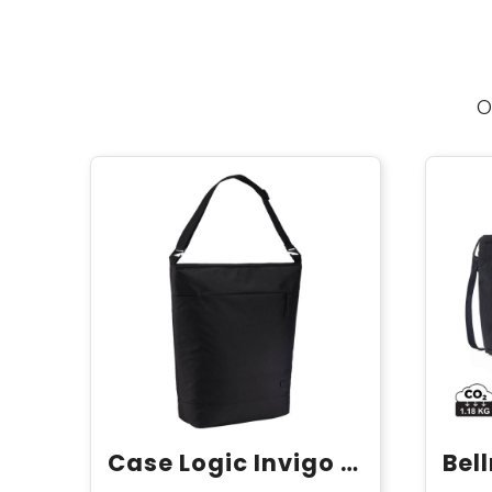
O
Case Logic Invigo converteerbare draagtas