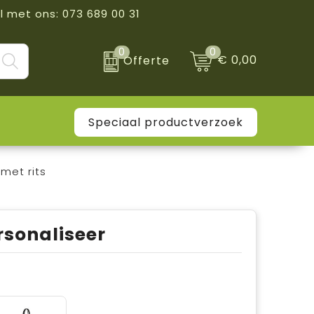
l met ons: 073 689 00 31
0
0
€ 0,00
Offerte
Speciaal productverzoek
met rits
rsonaliseer