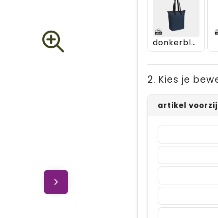
donkerblauw
2. Kies je bew
artikel voorzi