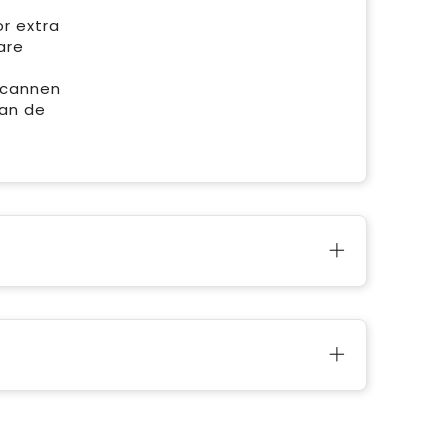
or extra
are
scannen
van de