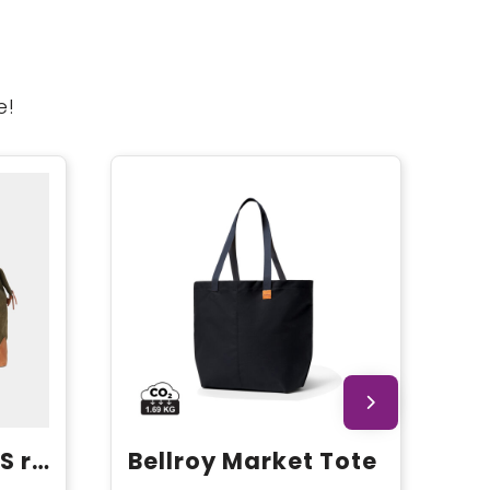
e!
VINGA Bosler RCS rcanvas duffeltas
Bellroy Market Tote