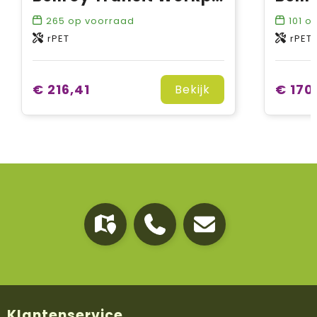
265
op voorraad
101
op
rPET
rPET
€ 216,41
€ 170
Bekijk
Klantenservice