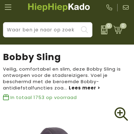
0
0
Kantoor & schrijfwaren
Levensstijl
BIC
Eten & drinkwaren
Cadeaumomenten
Black + Blum
Bobby Sling
Wellness & verzorging
Prijs & impact
Boska
Veilig, comfortabel en slim, deze Bobby Sling is
ontworpen voor de stadsreizigers. Voel je
Tassen & reizen
Brandflavours
beschermd met de beroemde Bobby-
antidiefstalfuncties zoa
...
Huis, tuin & keuken
Camelbak
In totaal
1753
op voorraad
Elektronica & gadgets
Janzen
Kleding & accessoires
JBL
Sport & vrije tijd
LogoSeat