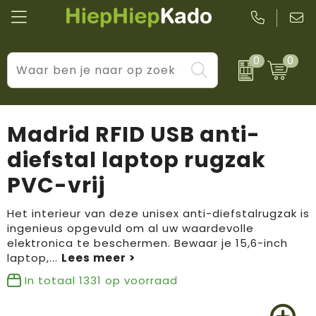
0
0
Kantoor & schrijfwaren
Levensstijl
BIC
Eten & drinkwaren
Cadeaumomenten
Black + Blum
Madrid RFID USB anti-
Wellness & verzorging
Prijs & impact
Boska
diefstal laptop rugzak
PVC-vrij
Tassen & reizen
Brandflavours
Huis, tuin & keuken
Camelbak
Het interieur van deze unisex anti-diefstalrugzak is
ingenieus opgevuld om al uw waardevolle
elektronica te beschermen. Bewaar je 15,6-inch
Elektronica & gadgets
Janzen
laptop,
...
Kleding & accessoires
JBL
In totaal
1331
op voorraad
Sport & vrije tijd
LogoSeat