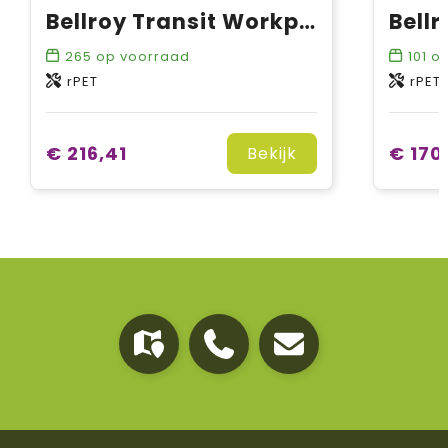
Bellroy Transit Workpack Pro 28L
265
op voorraad
101
op
rPET
rPET
€ 216,41
€ 170
Bekijk