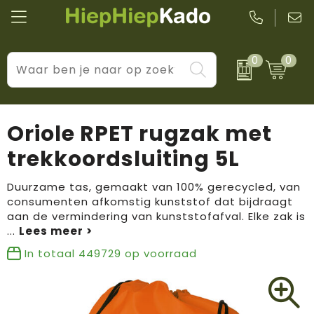
0
0
Kantoor & schrijfwaren
Levensstijl
BIC
Eten & drinkwaren
Cadeaumomenten
Black + Blum
Oriole RPET rugzak met
Wellness & verzorging
Prijs & impact
Boska
trekkoordsluiting 5L
Tassen & reizen
Brandflavours
Duurzame tas, gemaakt van 100% gerecycled, van
consumenten afkomstig kunststof dat bijdraagt
Huis, tuin & keuken
Camelbak
aan de vermindering van kunststofafval. Elke zak is
...
Elektronica & gadgets
Janzen
In totaal
449729
op voorraad
Kleding & accessoires
JBL
Sport & vrije tijd
LogoSeat