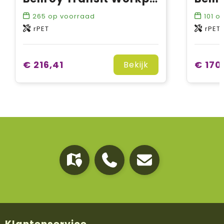
265
op voorraad
101
op
rPET
rPET
€ 216,41
€ 170
Bekijk