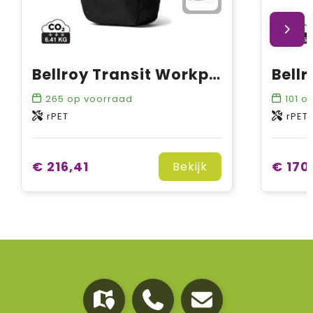
Bellroy Transit Workpack Pro 28L
265
op voorraad
101
op
rPET
rPET
€ 216,41
€ 170
Bekijk