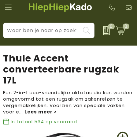
0
0
Kantoor & schrijfwaren
Levensstijl
BIC
Eten & drinkwaren
Cadeaumomenten
Black + Blum
Thule Accent
Wellness & verzorging
Prijs & impact
Boska
converteerbare rugzak
17L
Tassen & reizen
Brandflavours
Huis, tuin & keuken
Camelbak
Een 2-in-1 eco-vriendelijke aktetas die kan worden
omgevormd tot een rugzak om zakenreizen te
vergemakkelijken. Voorzien van speciale vakken
Elektronica & gadgets
Janzen
voor e
...
Kleding & accessoires
JBL
In totaal
534
op voorraad
Sport & vrije tijd
LogoSeat