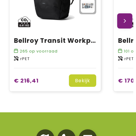
Bellroy Transit Workpack Pro 28L
265
op voorraad
101
op
rPET
rPET
€ 216,41
€ 170
Bekijk