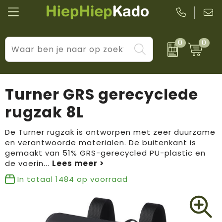
0
0
Kantoor & schrijfwaren
Levensstijl
BIC
Eten & drinkwaren
Cadeaumomenten
Black + Blum
Turner GRS gerecyclede
Wellness & verzorging
Prijs & impact
Boska
rugzak 8L
Tassen & reizen
Brandflavours
De Turner rugzak is ontworpen met zeer duurzame
en verantwoorde materialen. De buitenkant is
Huis, tuin & keuken
Camelbak
gemaakt van 51% GRS-gerecycled PU-plastic en
de voerin
...
Elektronica & gadgets
Janzen
In totaal
1484
op voorraad
Kleding & accessoires
JBL
Sport & vrije tijd
LogoSeat