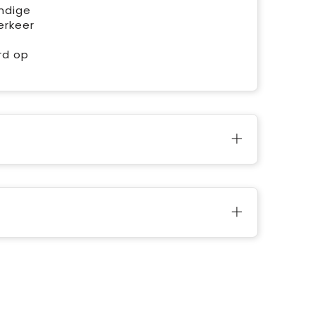
andige
erkeer
rd op