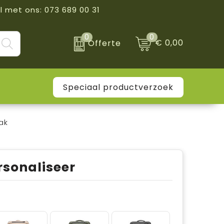
l met ons: 073 689 00 31
0
0
€ 0,00
Offerte
Speciaal productverzoek
ak
rsonaliseer