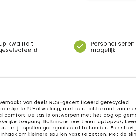
Op kwaliteit
Personaliseren
geselecteerd
mogelijk
 Gemaakt van deels RCS-gecertificeerd gerecycled
troomlijnde PU-afwerking, met een achterkant van me
l comfort. De tas is ontworpen met het oog op gem
kelijke toegang. Baltimore heeft een laptopvak, twe
in om je spullen georganiseerd te houden. Een stevi
nhaak om kleinere spullen vast te zetten. Met de sl