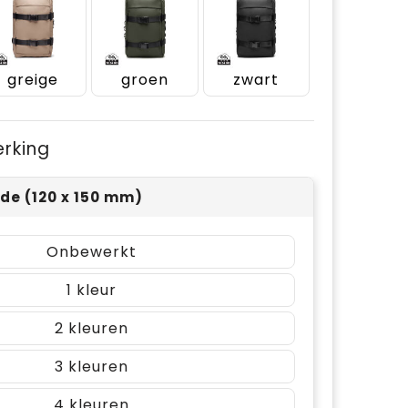
greige
groen
zwart
erking
jde (120 x 150 mm)
Onbewerkt
1
2
3
4