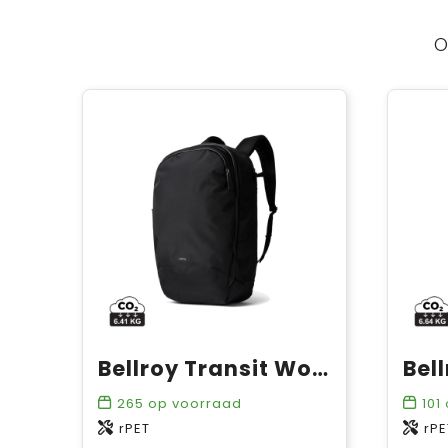
O
Bellroy Transit Workpack Pro 28L
265
op voorraad
101
rPET
rPE