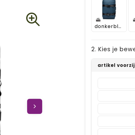
donkerblauw
2. Kies je bew
artikel voorzi