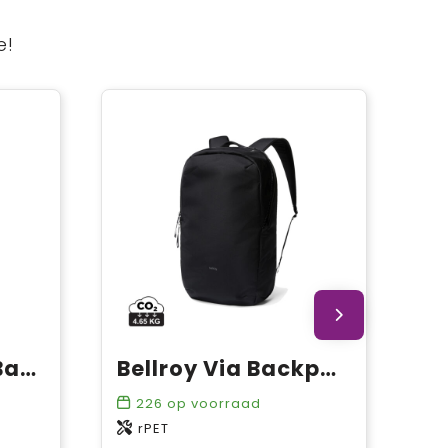
e!
Bellroy Classic Backpack
Bellroy Via Backpack
226
op voorraad
rPET