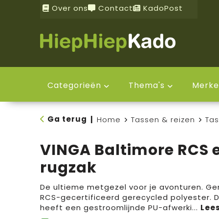
Over ons
Contact
KadoPost
Categorieën
Thema's
Merke
Ga terug
|
Home
Tassen & reizen
Ta
VINGA Baltimore RCS 
rugzak
De ultieme metgezel voor je avonturen. G
RCS-gecertificeerd gerecycled polyester. 
heeft een gestroomlijnde PU-afwerki
...