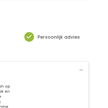
Persoonlijk advies
sh op
ak en
e
g
imme