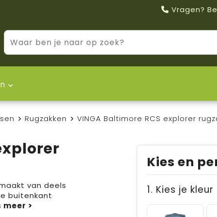
Vragen? Be
n
ssen
Rugzakken
VINGA Baltimore RCS explorer rugz
explorer
Kies en pe
emaakt van deels
1. Kies je kleur
De buitenkant