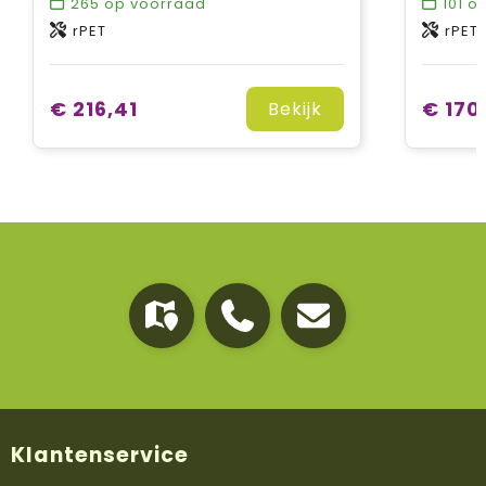
265
op voorraad
101
op
rPET
rPET
€ 216,41
€ 170
Bekijk
Klantenservice