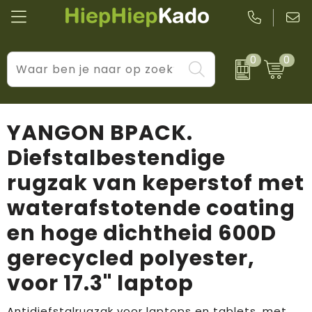
0
0
Kantoor & schrijfwaren
Levensstijl
BIC
Eten & drinkwaren
Cadeaumomenten
Black + Blum
YANGON BPACK.
Wellness & verzorging
Prijs & impact
Boska
Diefstalbestendige
rugzak van keperstof met
Tassen & reizen
Brandflavours
waterafstotende coating
Huis, tuin & keuken
Camelbak
en hoge dichtheid 600D
Elektronica & gadgets
Janzen
gerecycled polyester,
Kleding & accessoires
JBL
voor 17.3" laptop
Sport & vrije tijd
LogoSeat
Antidiefstalrugzak voor laptops en tablets, met