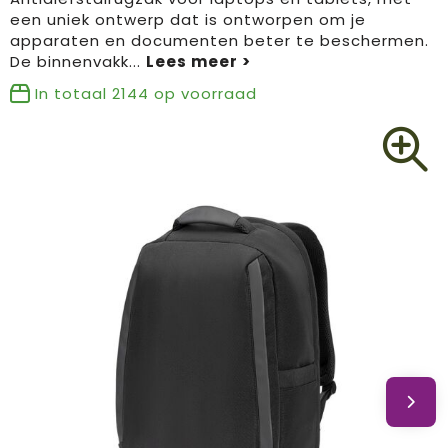
een uniek ontwerp dat is ontworpen om je
Promotionele producten
Mepal
apparaten en documenten beter te beschermen.
De binnenvakk
...
Giftsets
Ocean bottle
In totaal
2144
op voorraad
Philips
Seasons
SeatZac
Stanley
Swiss Peak
Tony’s Chocolonely
Wellmark