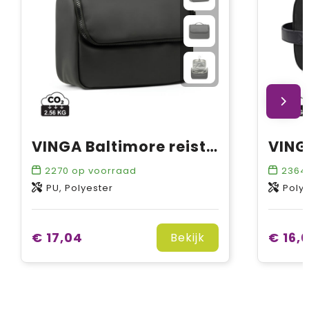
VINGA Baltimore reistoilettas
2270
op voorraad
2364
PU, Polyester
Poly
€ 17,04
€ 16,
Bekijk