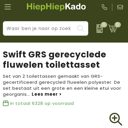
0
0
Kantoor & schrijfwaren
Levensstijl
BIC
Eten & drinkwaren
Cadeaumomenten
Black + Blum
Swift GRS gerecyclede
Wellness & verzorging
Prijs & impact
Boska
fluwelen toilettasset
Tassen & reizen
Brandflavours
Set van 2 toilettassen gemaakt van GRS-
gecertificeerd gerecycled fluwelen polyester. De
Huis, tuin & keuken
Camelbak
set bestaat uit een grote en een kleine etui voor
georganis
...
Elektronica & gadgets
Janzen
In totaal
6328
op voorraad
Kleding & accessoires
JBL
Sport & vrije tijd
LogoSeat