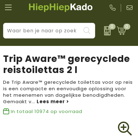
0
0
Kantoor & schrijfwaren
Levensstijl
BIC
Eten & drinkwaren
Cadeaumomenten
Black + Blum
Trip Aware™ gerecyclede
Wellness & verzorging
Prijs & impact
Boska
reistoilettas 2 l
Tassen & reizen
Brandflavours
De Trip Aware™ gerecyclede toilettas voor op reis
is een compacte en eenvoudige oplossing voor
Huis, tuin & keuken
Camelbak
het meenemen van dagelijkse benodigdheden.
Gemaakt v
...
Elektronica & gadgets
Janzen
In totaal
10974
op voorraad
Kleding & accessoires
JBL
Sport & vrije tijd
LogoSeat