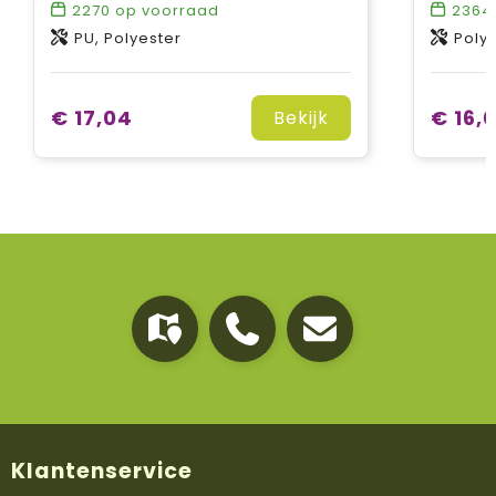
2270
op voorraad
2364
PU, Polyester
Poly
€ 17,04
€ 16,
Bekijk
Klantenservice