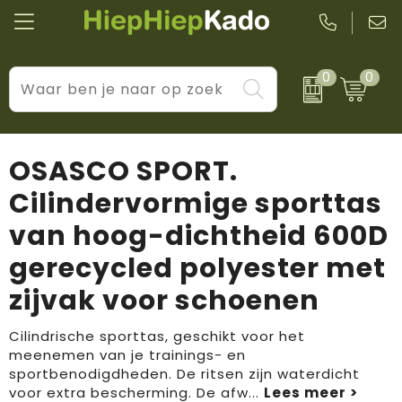
0
0
Kantoor & schrijfwaren
Levensstijl
BIC
Eten & drinkwaren
Cadeaumomenten
Black + Blum
OSASCO SPORT.
Wellness & verzorging
Prijs & impact
Boska
Cilindervormige sporttas
van hoog-dichtheid 600D
Tassen & reizen
Brandflavours
gerecycled polyester met
Huis, tuin & keuken
Camelbak
zijvak voor schoenen
Elektronica & gadgets
Janzen
Cilindrische sporttas, geschikt voor het
Kleding & accessoires
JBL
meenemen van je trainings- en
sportbenodigdheden. De ritsen zijn waterdicht
voor extra bescherming. De afw
...
Sport & vrije tijd
LogoSeat