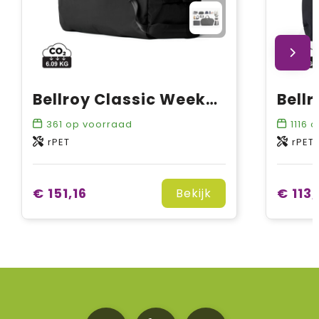
Bellroy Classic Weekender 45L
Bellr
361
op voorraad
1116
o
rPET
rPET
€ 151,16
€ 113,
Bekijk