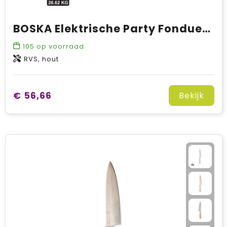
BOSKA Elektrische Party Fondueset - 2,3 l (EU-type F)
105
op voorraad
RVS, hout
€ 56,66
Bekijk