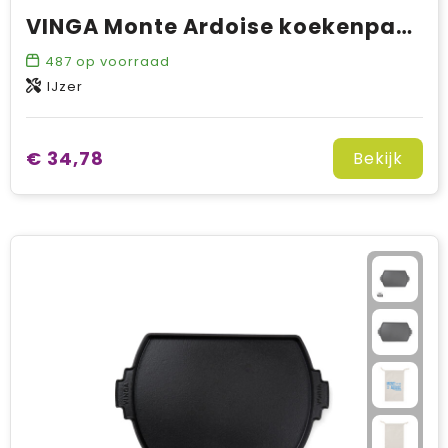
VINGA Monte Ardoise koekenpan, 27 cm
487
op voorraad
IJzer
€ 34,78
Bekijk