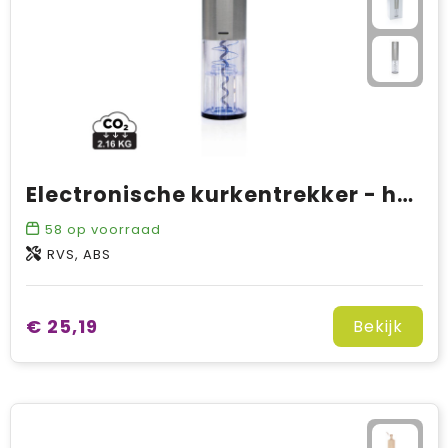
Electronische kurkentrekker - herlaadbaar via USB
58
op voorraad
RVS, ABS
€ 25,19
Bekijk