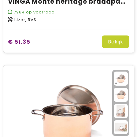
VINGA Monte heritage braadpan 4 L
7984
op voorraad
IJzer, RVS
€ 51,35
Bekijk