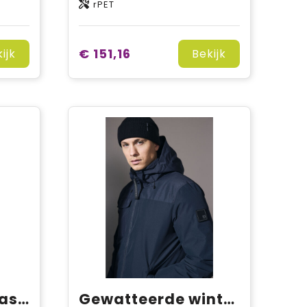
rPET
€ 151,16
ijk
Bekijk
Zip-n-Mix shell jas | dames
Gewatteerde winterjas met capuchon