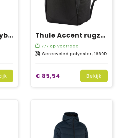
Zip-n-Mix jas | hybride | dames
Thule Accent rugzak 23L
777
op voorraad
Gerecycled polyester, 1680D
€ 85,54
ijk
Bekijk