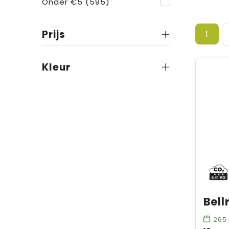
Onder €5
(595)
Prijs
1
Kleur
265