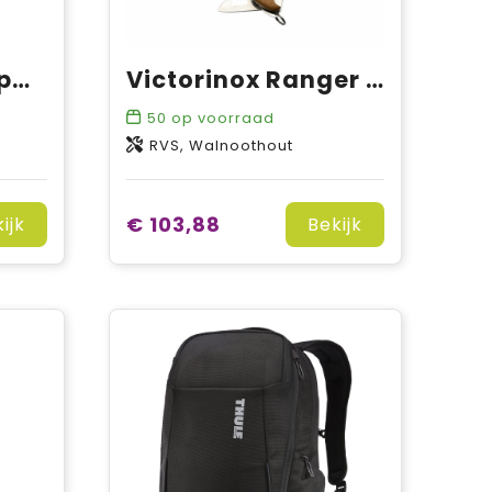
Bellroy Via Backpack
Victorinox Ranger 55 Wood zakmes
50
op voorraad
RVS, Walnoothout
€ 103,88
ijk
Bekijk