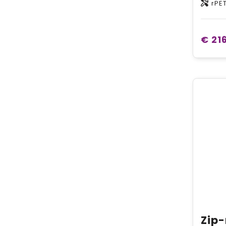
rPE
€ 21
Zip-