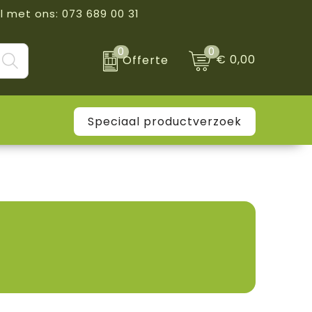
l met ons: 073 689 00 31
0
0
€ 0,00
Offerte
Speciaal productverzoek