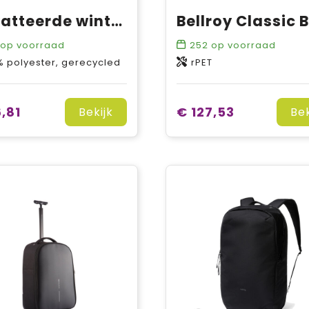
Gewatteerde winterjas met capuchon | dames
op voorraad
252
op voorraad
% polyester, gerecycled
rPET
,81
€ 127,53
Bekijk
Bek