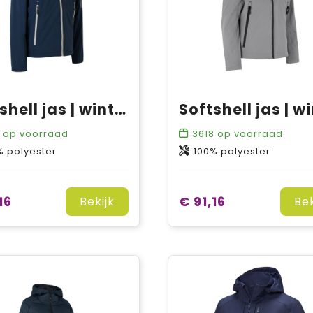
Softshell jas | winter
op voorraad
3618
op voorraad
% polyester
100% polyester
16
€ 91,16
Bekijk
Bek