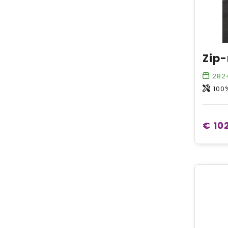
282
100
€ 10