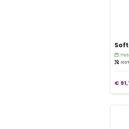
7165
100
€ 91,