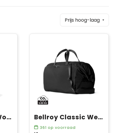
Bellroy Transit Workpack 20L
Bellroy Classic Weekender 45L
361
op voorraad