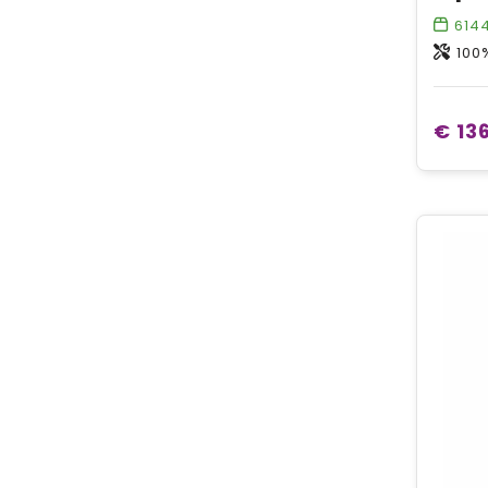
614
100
€ 136