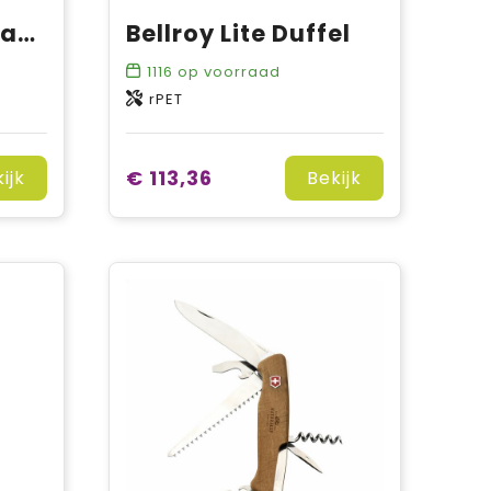
Bellroy Classic Backpack
Bellroy Lite Duffel
1116
op voorraad
rPET
€ 113,36
ijk
Bekijk