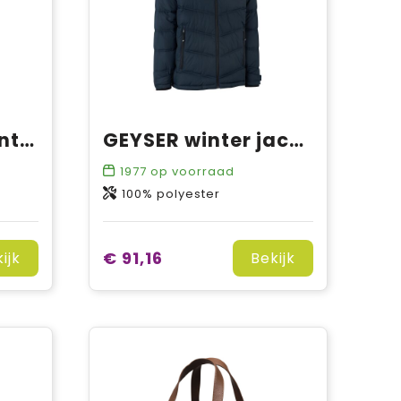
Softshell jas | winter | dames
GEYSER winter jacket
1977
op voorraad
100% polyester
€ 91,16
ijk
Bekijk