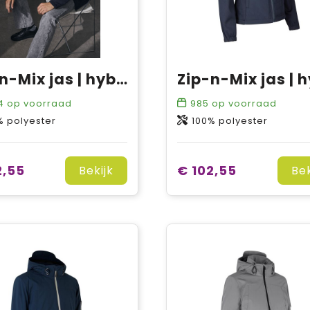
Zip-n-Mix jas | hybride
4
op voorraad
985
op voorraad
% polyester
100% polyester
2,55
€ 102,55
Bekijk
Bek