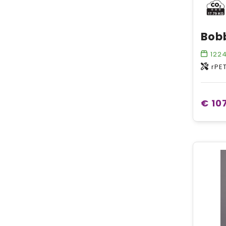
122
rPET
€ 10