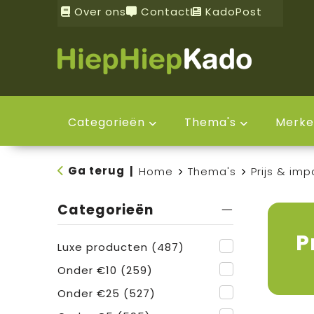
Over ons
Contact
KadoPost
Categorieën
Thema's
Merke
Ga terug
|
Home
Thema's
Prijs & imp
Categorieën
P
Luxe producten
(487)
Onder €10
(259)
Onder €25
(527)