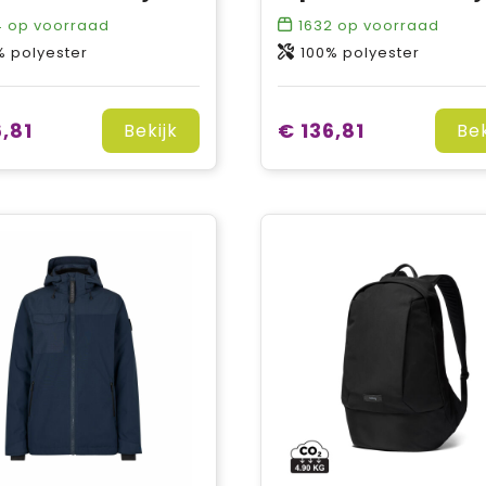
4
op voorraad
1632
op voorraad
% polyester
100% polyester
,81
€ 136,81
Bekijk
Bek