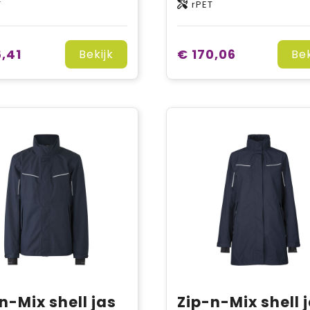
T
rPET
6,41
€ 170,06
Bekijk
Bek
n-Mix shell jas