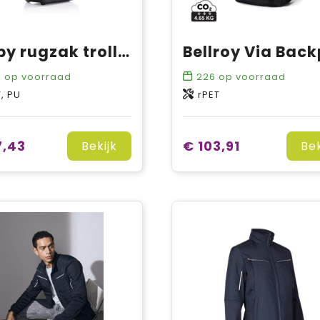
Bobby rugzak trolley
4
op voorraad
226
op voorraad
, PU
rPET
7,43
€ 103,91
Bekijk
Bek