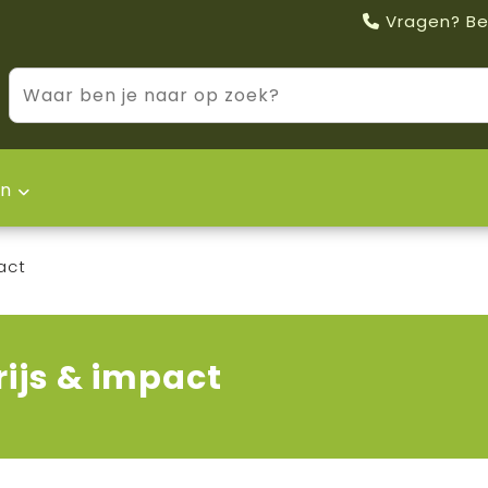
Vragen? Be
n
act
rijs & impact