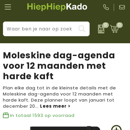
0
0
Kantoor & schrijfwaren
Levensstijl
BIC
Eten & drinkwaren
Cadeaumomenten
Black + Blum
Moleskine dag-agenda
Wellness & verzorging
Prijs & impact
Boska
voor 12 maanden met
harde kaft
Tassen & reizen
Brandflavours
Huis, tuin & keuken
Camelbak
Plan elke dag tot in de kleinste details met de
Moleskine dag-agenda voor 12 maanden met
harde kaft. Deze planner loopt van januari tot
Elektronica & gadgets
Janzen
december 20
...
Kleding & accessoires
JBL
In totaal
1593
op voorraad
Sport & vrije tijd
LogoSeat