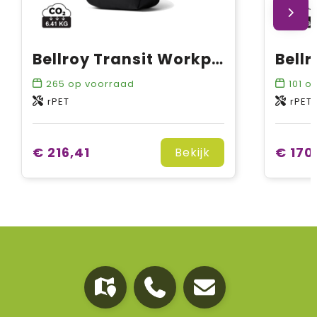
Bellroy Transit Workpack Pro 28L
265
op voorraad
101
op
rPET
rPET
€ 216,41
€ 170
Bekijk