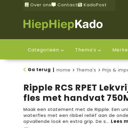
Over ons
Contact
KadoPost
Categorieën
Thema's
Merke
Ga terug
|
Home
Thema's
Prijs & imp
Ripple RCS RPET Lekvri
fles met handvat 750
Maak een statement met de Ripple. Een un
waterfles met een ribbel reliëf aan de ond
opvallende look en extra grip. De s
...