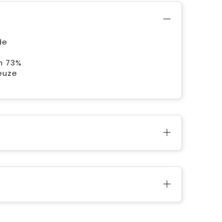
de
n 73%
keuze