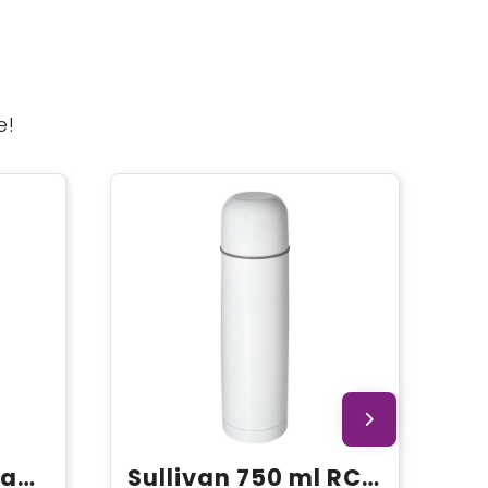
e!
Prism koperen vacuüm geïsoleerde beker van 450 ml
Sullivan 750 ml RCS-gecertificeerde gerecyclede roestvrijstalen vacuümgeïsoleerde fles