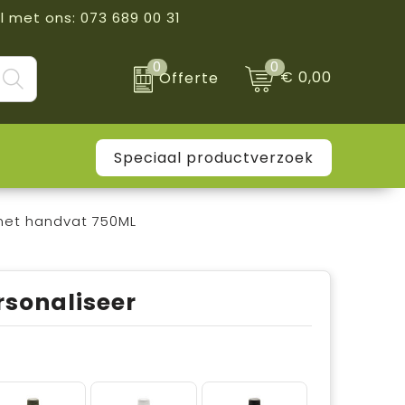
l met ons: 073 689 00 31
0
0
€ 0,00
Offerte
Speciaal productverzoek
 met handvat 750ML
rsonaliseer