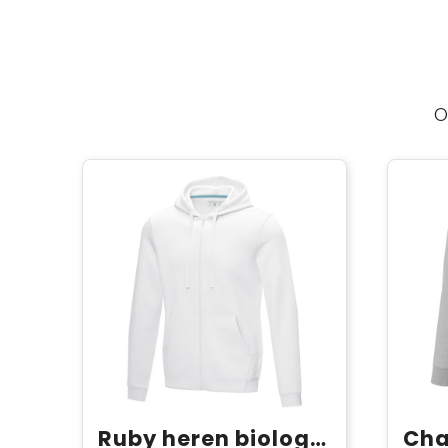
O
Ruby heren biologische gerecyclede hoodie met volledige rits