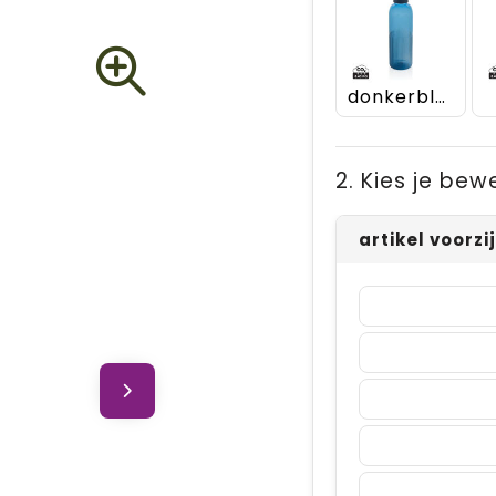
donkerblauw
2. Kies je bew
artikel voorzi