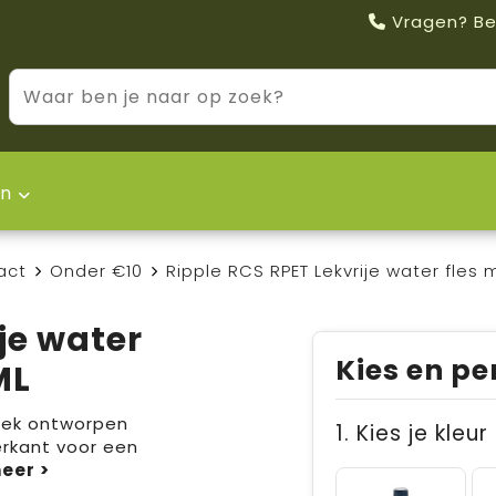
Vragen? Be
n
act
Onder €10
Ripple RCS RPET Lekvrije water fles
je water
Kies en pe
ML
iek ontworpen
1. Kies je kleur
erkant voor een