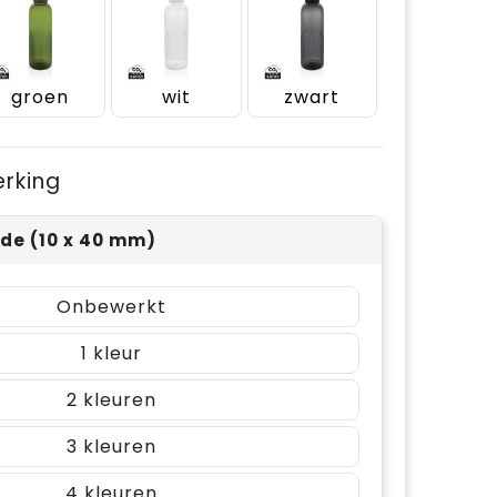
groen
wit
zwart
erking
jde (10 x 40 mm)
Onbewerkt
1
2
3
4