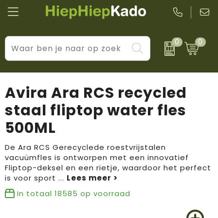
0
0
Kantoor & schrijfwaren
Levensstijl
BIC
Eten & drinkwaren
Cadeaumomenten
Black + Blum
Avira Ara RCS recycled
Wellness & verzorging
Prijs & impact
Boska
staal fliptop water fles
500ML
Tassen & reizen
Brandflavours
Huis, tuin & keuken
Camelbak
De Ara RCS Gerecyclede roestvrijstalen
vacuümfles is ontworpen met een innovatief
Fliptop-deksel en een rietje, waardoor het perfect
Elektronica & gadgets
Janzen
is voor sport
...
Kleding & accessoires
JBL
In totaal
18585
op voorraad
Sport & vrije tijd
LogoSeat