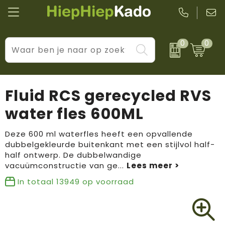
0
0
Kantoor & schrijfwaren
Levensstijl
BIC
Eten & drinkwaren
Cadeaumomenten
Black + Blum
Fluid RCS gerecycled RVS
Wellness & verzorging
Prijs & impact
Boska
water fles 600ML
Tassen & reizen
Brandflavours
Deze 600 ml waterfles heeft een opvallende
dubbelgekleurde buitenkant met een stijlvol half-
Huis, tuin & keuken
Camelbak
half ontwerp. De dubbelwandige
vacuümconstructie van ge
...
Elektronica & gadgets
Janzen
In totaal
13949
op voorraad
Kleding & accessoires
JBL
Sport & vrije tijd
LogoSeat