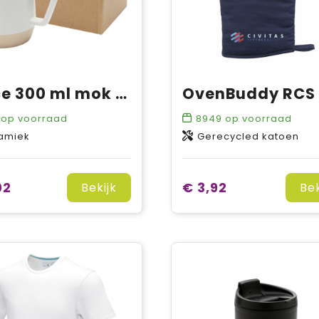
Dolce 300 ml mok van keramiek met matte afwerking
op voorraad
8949
op voorraad
amiek
Gerecycled katoen
02
€ 3,92
Bekijk
Bek