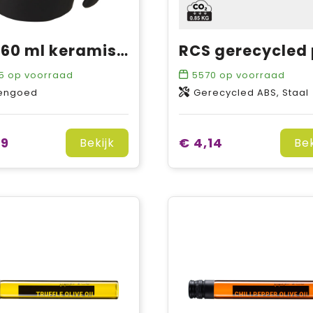
Oli 360 ml keramische mok met handvat
5
op voorraad
5570
op voorraad
engoed
Gerecycled ABS, Staal
69
€ 4,14
Bekijk
Bek