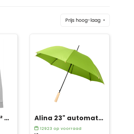
Charon 240 g/m² heren hoodie met ritssluiting
Alina 23" automatisch openende gerecyclede PET paraplu
12923
op voorraad