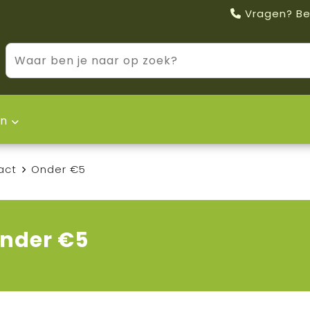
Vragen? Be
n
act
Onder €5
nder €5