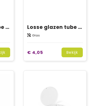
Losse glazen tube chilipeper olijfolie
Losse glazen tube knoflook olijfolie
Glas
€ 4,05
ijk
Bekijk