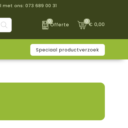
l met ons: 073 689 00 31
0
0
€ 0,00
Offerte
Speciaal productverzoek