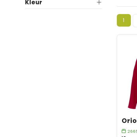
Kleur
1
266