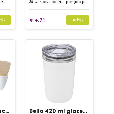
0 g/m2
Gerecycled PET-pongee polyester
€ 4,71
ijk
Bekijk
Mangi 750 ml lunchtrommel
Bello 420 ml glazen beker met buitenwand van gerecycled plastic