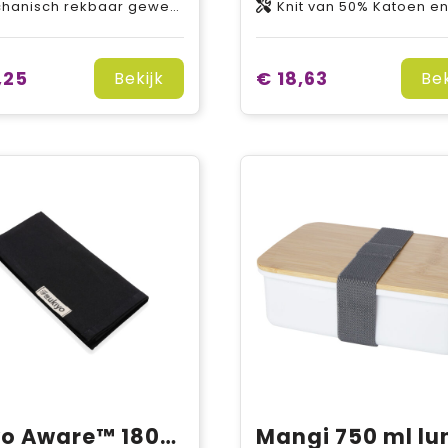
baar geweven van 100% Polyester, 250 g/m2, Bonding, Micro fleece van 100% Polyester
Knit van 50% Katoen en 50% Polyester, 24
,25
€ 18,63
Bekijk
Bek
Ukiyo Aware™ 180gr 4-delige set recycled katoenen servetten