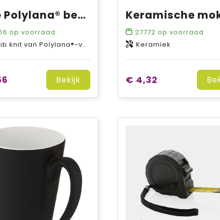
Hale Polylana® beanie
66
op voorraad
27772
op voorraad
 knit van Polylana®-vezel Acryl, 12 gauge
Keramiek
56
€ 4,32
Bekijk
Bek