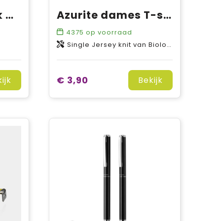
Keramische mok met kurken bodem 280 ml
Azurite dames T-shirt met korte mouwen biologisch textiel
4375
op voorraad
Single Jersey knit van Biologisch katoen, 160 g/m2
€ 3,90
ijk
Bekijk