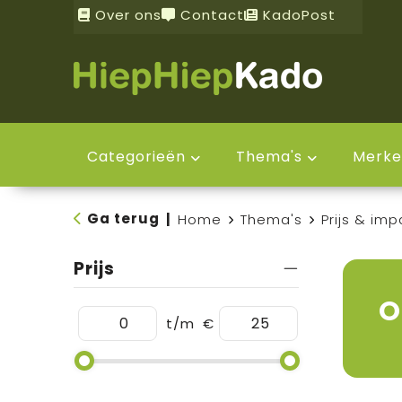
Over ons
Contact
KadoPost
Categorieën
Thema's
Merke
Ga terug
|
Home
Thema's
Prijs & imp
Prijs
O
t/m
€