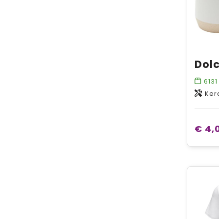
6131
Ker
€ 4,