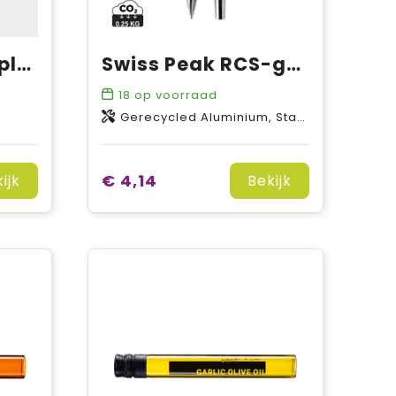
RCS gerecycled plastic 5M/19 mm rolmaat met stop knop
Swiss Peak RCS-gecertificeerde pennenset van re-aluminium
18
op voorraad
Gerecycled Aluminium, Staal
€ 4,14
ijk
Bekijk