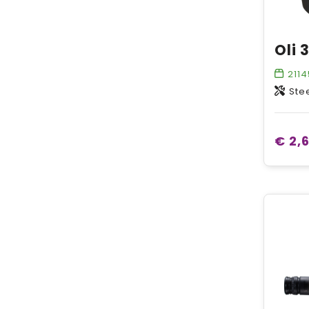
2114
Ste
€ 2,