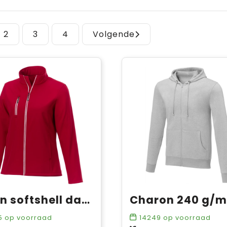
2
3
4
Volgende
Orion softshell dames jas
5
op voorraad
14249
op voorraad