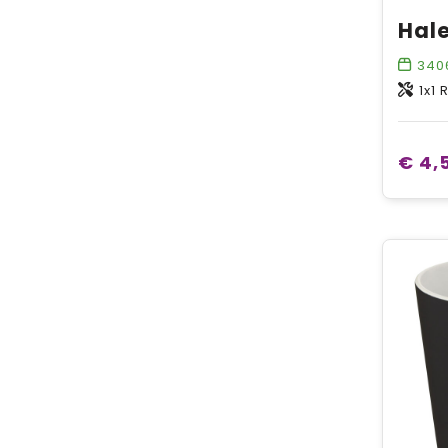
340
1x1 Rib
€ 4,