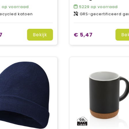
0
op voorraad
5229
op voorraad
ecycled katoen
GRS-gecertificeerd gerecycled kunststof
7
€ 5,47
Bekijk
Bek