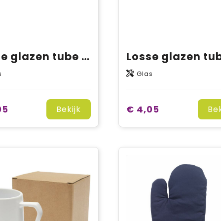
Losse glazen tube truffel olijfolie
s
Glas
05
€ 4,05
Bekijk
Bek