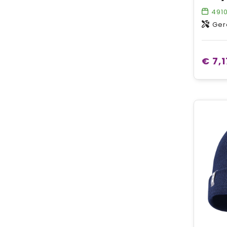
491
Ger
€ 7,1