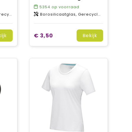
5354
op voorraad
, Bamboe
Borosilicaatglas, Gerecycled kunststof, AS-kunststof
€ 3,50
ijk
Bekijk