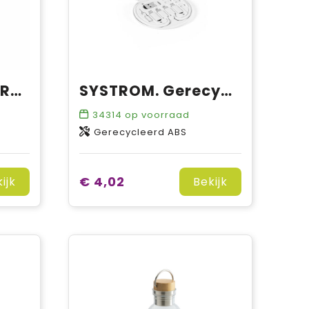
OvenBuddy RCS Recycled Cotton
SYSTROM. Gerecycled ABS (100% rABS) supersnelle oplaadkabel en adapter set
34314
op voorraad
Gerecycleerd ABS
€ 4,02
ijk
Bekijk