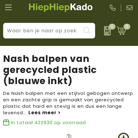
0
0
Kantoor & schrijfwaren
Levensstijl
BIC
Eten & drinkwaren
Cadeaumomenten
Black + Blum
Nash balpen van
Wellness & verzorging
Prijs & impact
Boska
gerecycled plastic
(blauwe inkt)
Tassen & reizen
Brandflavours
Huis, tuin & keuken
Camelbak
De Nash balpen met een stijlvol gebogen ontwerp
en een zachte grip is gemaakt van gerecycled
plastic dat hard en stevig is en dus een lange
Elektronica & gadgets
Janzen
levensd
...
Kleding & accessoires
JBL
In totaal
422930
op voorraad
Sport & vrije tijd
LogoSeat