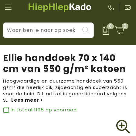
0
0
Kantoor & schrijfwaren
Levensstijl
BIC
Eten & drinkwaren
Cadeaumomenten
Black + Blum
Ellie handdoek 70 x 140
Wellness & verzorging
Prijs & impact
Boska
cm van 550 g/m² katoen
Tassen & reizen
Brandflavours
Hoogwaardige en duurzame handdoek van 550
g/m² die heerlijk dik, zijdeachtig en superzacht is
Huis, tuin & keuken
Camelbak
voor de huid. Dit artikel is gecertificeerd volgens
S
...
Elektronica & gadgets
Janzen
In totaal
1195
op voorraad
Kleding & accessoires
JBL
Sport & vrije tijd
LogoSeat