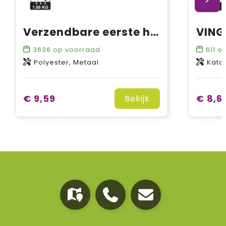
Verzendbare eerste hulp set
3636
op voorraad
611
op
Polyester, Metaal
Kato
€ 9,59
€ 8,6
Bekijk