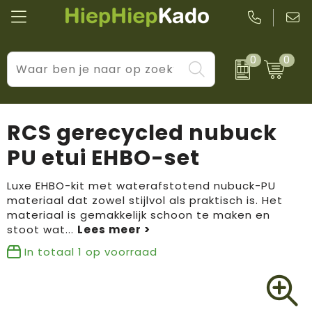
0
0
Kantoor & schrijfwaren
Levensstijl
BIC
Eten & drinkwaren
Cadeaumomenten
Black + Blum
RCS gerecycled nubuck
Wellness & verzorging
Prijs & impact
Boska
PU etui EHBO-set
Tassen & reizen
Brandflavours
Luxe EHBO-kit met waterafstotend nubuck-PU
materiaal dat zowel stijlvol als praktisch is. Het
Huis, tuin & keuken
Camelbak
materiaal is gemakkelijk schoon te maken en
stoot wat
...
Elektronica & gadgets
Janzen
In totaal
1
op voorraad
Kleding & accessoires
JBL
Sport & vrije tijd
LogoSeat